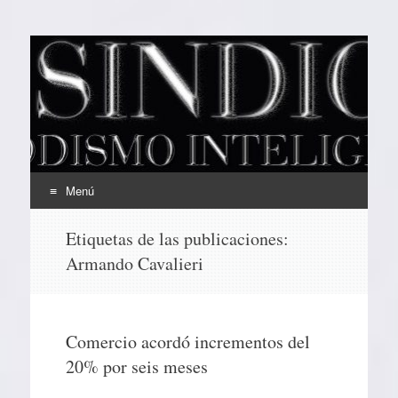
EL SINDICAL
Periodismo Inteligente
Menú
Ir
Etiquetas de las publicaciones:
al
Armando Cavalieri
contenido
Comercio acordó incrementos del
20% por seis meses