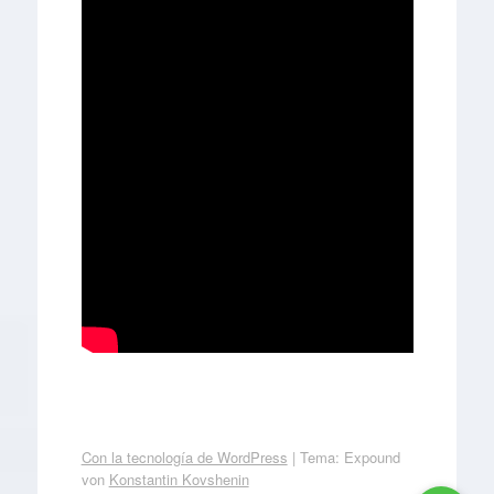
Con la tecnología de WordPress
|
Tema: Expound
von
Konstantin Kovshenin