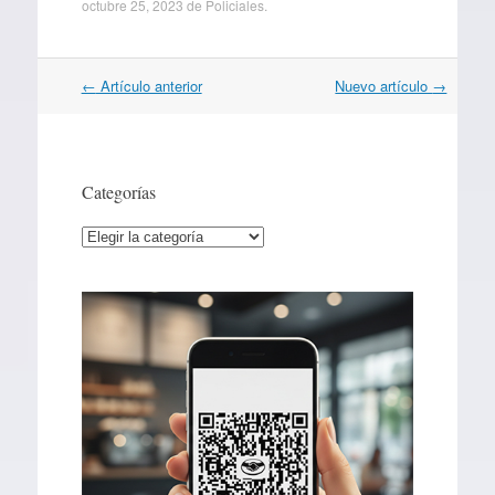
octubre 25, 2023
de
Policiales
.
Navegación
←
Artículo anterior
Nuevo artículo
→
por
artículos
Categorías
Categorías