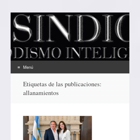
EL SINDICAL
Periodismo Inteligente
Menú
Ir
Etiquetas de las publicaciones:
al
allanamientos
contenido