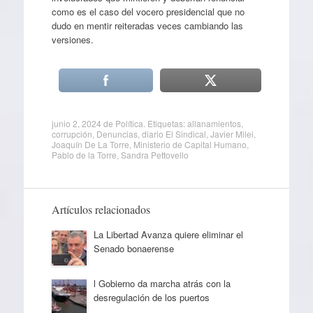
como es el caso del vocero presidencial que no
dudo en mentir reiteradas veces cambiando las
versiones.
junio 2, 2024
de
Política
. Etiquetas:
allanamientos
,
corrupción
,
Denuncias
,
diario El Sindical
,
Javier Milei
,
Joaquín De La Torre
,
Ministerio de Capital Humano
,
Pablo de la Torre
,
Sandra Pettovello
Artículos relacionados
La Libertad Avanza quiere eliminar el
Senado bonaerense
l Gobierno da marcha atrás con la
desregulación de los puertos