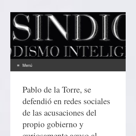
EL SINDICAL
Periodismo Inteligente
Menú
Ir
al
Pablo de la Torre, se
contenido
defendió en redes sociales
de las acusaciones del
propio gobierno y
curiosamente acuso al