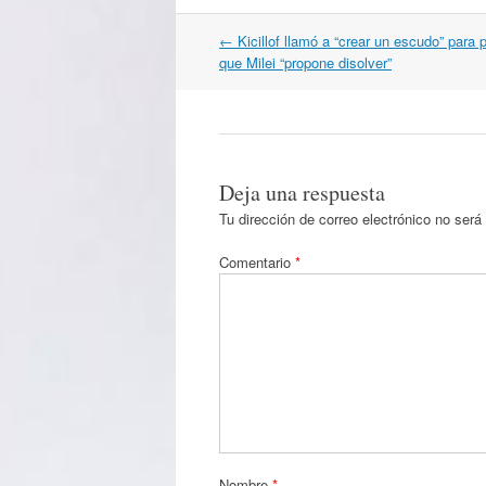
Navegación
←
Kicillof llamó a “crear un escudo” para 
por
que Milei “propone disolver”
artículos
Deja una respuesta
Tu dirección de correo electrónico no será
Comentario
*
Nombre
*