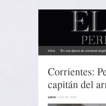
EL SINDICAL
Periodismo Inteligente
Ir
Inicio
“En una época de universal engaño
al
contenido
Corrientes: Pe
capitán del a
admin
/
junio 30, 2024