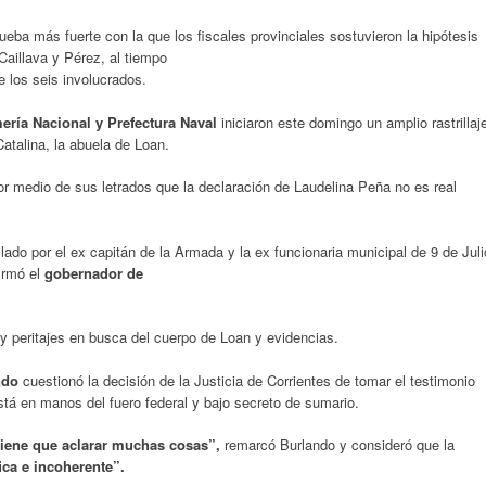
rueba más fuerte con la que los fiscales provinciales sostuvieron la hipótesis
 Caillava y Pérez, al tiempo
e los seis involucrados.
ería Nacional y Prefectura Naval
iniciaron este domingo un amplio rastrillaj
talina, la abuela de Loan.
or medio de sus letrados que la declaración de Laudelina Peña no es real
lado por el ex capitán de la Armada y la ex funcionaria municipal de 9 de Juli
irmó el
gobernador de
 y peritajes en busca del cuerpo de Loan y evidencias.
ndo
cuestionó la decisión de la Justicia de Corrientes de tomar el testimonio
tá en manos del fuero federal y bajo secreto de sumario.
tiene que aclarar muchas cosas”,
remarcó Burlando y consideró que la
ca e incoherente”.