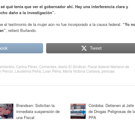
sé qué tenía que ver el gobernador ahí. Hay una interferencia clara y
cho daño a la investigación”.
ue el testimonio de la mujer aún no fue incorporado a la causa federal.
“Yo n
an”
, reiteró Burlando.
book
Tweet
amientos
,
Carlos Pérez
,
Corrientes
,
diario El Sindical
,
Fiscal federal Mariano de
er Penzo
,
Laudelina Peña
,
Loan Peña
,
María Victoria Caillava
,
pericias
Brandsen: Solicitan la
Córdoba: Detienen al Jefe
inmediata suspensión de
de Drogas Peligrosas de l
una Fiscal
PFA