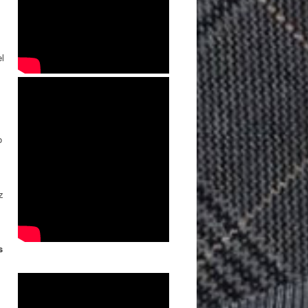
el
o
z
s