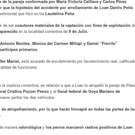
 de la pareja conformada por María Victoria Caillava y Carlos Pérez
r que la hipótesis del accidente por arrollamiento de Loan Danilo Peña
estimonial que hizo su tía
Laudelina Peña
.
s de ser
coautores materiales de la captación con fines de explotación
d
saparecido
en la localidad correntina de
9 de Julio.
Antonio Benítez, Mónica del Carmen Millapi y Daniel “Fierrito”
partícipes primarios.
ter Maciel,
está acusado de encubrimiento por favorecimiento real, calificad
 calidad de funcionario
la Justicia correntina, en relación a que a Loan lo atropelló la pareja de Pére
eral Cristina Pozzer Penzo
y el
fiscal federal de Goya Mariano de
enaron peritar los dos vehículos.
o de atropellamiento, por lo que harán hincapié en todas las partes de lo
.
o de manera
odorológica
y
los perros marcaron rastros positivos de Loan