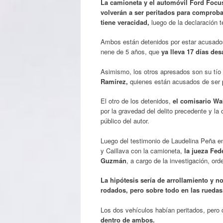
La camioneta y el automóvil Ford Focus
volverán a ser peritados para comproba
tiene veracidad,
luego de la declaración t
Ambos están detenidos por estar acusado
nene de 5 años, que
ya lleva 17 días de
Asimismo, los otros apresados son su tío
Ramírez,
quienes están acusados de ser
El otro de los detenidos,
el comisario Wal
por la gravedad del delito precedente y la
público del autor.
Luego del testimonio de Laudelina Peña en 
y Caillava con la camioneta,
la jueza Fed
Guzmán
, a cargo de la investigación, ord
La hipótesis sería de arrollamiento y n
rodados, pero sobre todo en las ruedas
Los dos vehículos habían peritados, per
dentro de ambos.