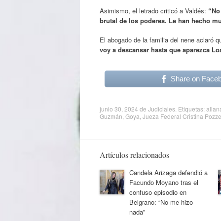
Asimismo, el letrado criticó a Valdés:
“No 
brutal de los poderes. Le han hecho mu
El abogado de la familia del nene aclaró q
voy a descansar hasta que aparezca Lo
Share on Face
junio 30, 2024
de
Judiciales
. Etiquetas:
allan
Guzmán
,
Goya
,
Jueza Federal Cristina Pozz
Artículos relacionados
Candela Arizaga defendió a
Facundo Moyano tras el
confuso episodio en
Belgrano: “No me hizo
nada”