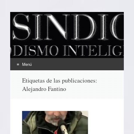
EL SINDICAL
Periodismo Inteligente
Menú
Ir
Etiquetas de las publicaciones:
al
Alejandro Fantino
contenido