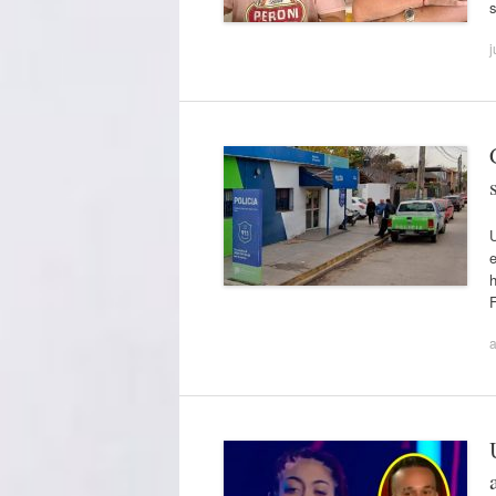
j
U
e
F
a