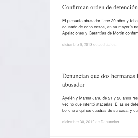
Confirman orden de detención 
El presunto abusador tiene 30 años y taba
acusado de ocho casos, en su mayoría nen
Apelaciones y Garantías de Morón confirm
diciembre 6, 2013
de
Judiciales
.
Denuncian que dos hermanas ll
abusador
Ayelén y Marina Jara, de 21 y 20 años re
vecino que intentó atacarlas. Ellas se de
boliche a quince cuadras de su casa, y c
diciembre 30, 2012
de
Denuncias
.