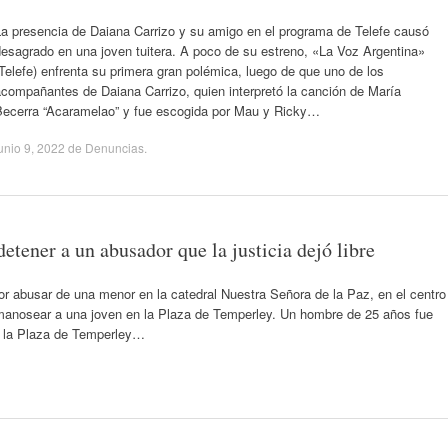
La presencia de Daiana Carrizo y su amigo en el programa de Telefe causó
esagrado en una joven tuitera. A poco de su estreno, «La Voz Argentina»
Telefe) enfrenta su primera gran polémica, luego de que uno de los
compañantes de Daiana Carrizo, quien interpretó la canción de María
Becerra “Acaramelao” y fue escogida por Mau y Ricky…
unio 9, 2022
de
Denuncias
.
tener a un abusador que la justicia dejó libre
or abusar de una menor en la catedral Nuestra Señora de la Paz, en el centro
manosear a una joven en la Plaza de Temperley. Un hombre de 25 años fue
 la Plaza de Temperley…