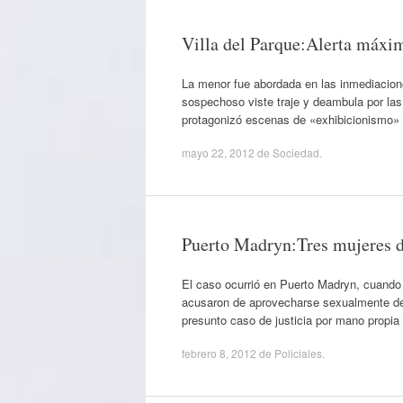
Villa del Parque:Alerta máxi
La menor fue abordada en las inmediacion
sospechoso viste traje y deambula por las
protagonizó escenas de «exhibicionismo» 
mayo 22, 2012
de
Sociedad
.
Puerto Madryn:Tres mujeres d
El caso ocurrió en Puerto Madryn, cuando
acusaron de aprovecharse sexualmente del 
presunto caso de justicia por mano propi
febrero 8, 2012
de
Policiales
.