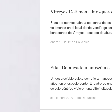
Virreyes:Detienen a kiosquer
El sujeto aprovechaba la confianza de los 
vejámenes en el local donde vendía golosi
bonaerense de Virreyes, acusado de abusa
enero 10, 2012
de
Policiales
.
Pilar:Depravado manoseó a esc
Un despreciable sujeto sometió a manoseos
años, en el espacio verde. El padre de una
colegio céntrico vivieron una difícil situa
septiembre 2, 2011
de
Denuncias
.