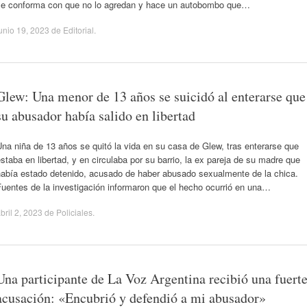
se conforma con que no lo agredan y hace un autobombo que…
unio 19, 2023
de
Editorial
.
Glew: Una menor de 13 años se suicidó al enterarse que
su abusador había salido en libertad
na niña de 13 años se quitó la vida en su casa de Glew, tras enterarse que
staba en libertad, y en circulaba por su barrio, la ex pareja de su madre que
había estado detenido, acusado de haber abusado sexualmente de la chica.
uentes de la investigación informaron que el hecho ocurrió en una…
bril 2, 2023
de
Policiales
.
Una participante de La Voz Argentina recibió una fuert
acusación: «Encubrió y defendió a mi abusador»