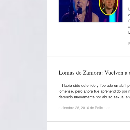
d
(
a
j
Lomas de Zamora: Vuelven a de
Había sido detenido y liberado en abril p
lomense, pero ahora fue aprehendido por 
detenido nuevamente por abuso sexual en
diciembre 28, 2016
de
Policiales
.