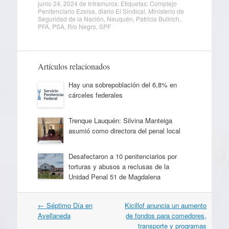
junio 24, 2024
de
Intramuros
. Etiquetas:
Complejo
Penitenciario Ezeisa
,
diario El Sindical
,
Ministerio de
Seguridad de la Nación
,
Neuquén
,
Patricia Bullrich
,
PFA
,
PSA
,
Río Negro
,
SPF
Artículos relacionados
Hay una sobrepoblación del 6,8% en
cárceles federales
Trenque Lauquén: Silvina Manteiga
asumió como directora del penal local
Desafectaron a 10 penitenciarios por
torturas y abusos a reclusas de la
Unidad Penal 51 de Magdalena
Navegación
←
Séptimo Día en
Kicillof anuncia un aumento
por
Avellaneda
de fondos para comedores,
artículos
transporte y programas