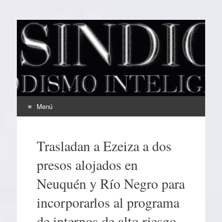
EL SINDICAL
Periodismo Inteligente
Menú
Ir
al
Trasladan a Ezeiza a dos
contenido
presos alojados en
Neuquén y Río Negro para
incorporarlos al programa
de internos de alto riesgo