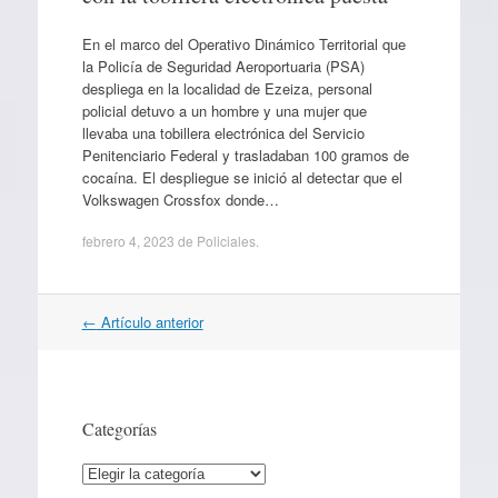
En el marco del Operativo Dinámico Territorial que
la Policía de Seguridad Aeroportuaria (PSA)
despliega en la localidad de Ezeiza, personal
policial detuvo a un hombre y una mujer que
llevaba una tobillera electrónica del Servicio
Penitenciario Federal y trasladaban 100 gramos de
cocaína. El despliegue se inició al detectar que el
Volkswagen Crossfox donde…
febrero 4, 2023
de
Policiales
.
Navegación
←
Artículo anterior
por
artículos
Categorías
Categorías