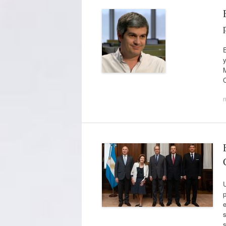
y
M
U
p
e
s
s