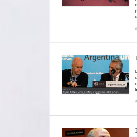
p
L
d
e
l
a