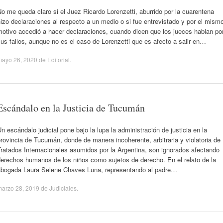
o me queda claro si el Juez Ricardo Lorenzetti, aburrido por la cuarentena
izo declaraciones al respecto a un medio o si fue entrevistado y por el mism
otivo accedió a hacer declaraciones, cuando dicen que los jueces hablan po
us fallos, aunque no es el caso de Lorenzetti que es afecto a salir en…
mayo 26, 2020
de
Editorial
.
Escándalo en la Justicia de Tucumán
n escándalo judicial pone bajo la lupa la administración de justicia en la
rovincia de Tucumán, donde de manera incoherente, arbitraria y violatoria de
ratados Internacionales asumidos por la Argentina, son ignorados afectando
derechos humanos de los niños como sujetos de derecho. En el relato de la
abogada Laura Selene Chaves Luna, representando al padre…
marzo 28, 2019
de
Judiciales
.