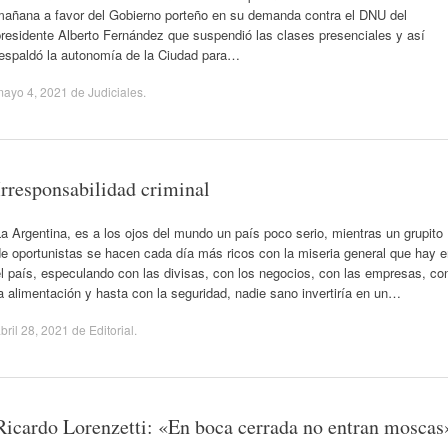
mañana a favor del Gobierno porteño en su demanda contra el DNU del
residente Alberto Fernández que suspendió las clases presenciales y así
respaldó la autonomía de la Ciudad para…
mayo 4, 2021
de
Judiciales
.
Irresponsabilidad criminal
a Argentina, es a los ojos del mundo un país poco serio, mientras un grupito
e oportunistas se hacen cada día más ricos con la miseria general que hay 
l país, especulando con las divisas, con los negocios, con las empresas, co
a alimentación y hasta con la seguridad, nadie sano invertiría en un…
bril 28, 2021
de
Editorial
.
Ricardo Lorenzetti: «En boca cerrada no entran moscas