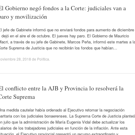
El Gobierno negó fondos a la Corte: judiciales van a
paro y movilización
El jefe de Gabinete informó que no enviará fondos para aumento de diciembre
 dejó en el aire el de octubre. El jueves hay paro. El Gobierno de Mauricio
acri, a través de su jefe de Gabinete, Marcos Peña, informó este martes a l
Corte Suprema de Justicia que no recibirán los fondos que habían…
noviembre 28, 2018
de
Política
.
El conflicto entre la AJB y Provincia lo resolverá la
Corte Suprema
na medida cautelar había ordenado al Ejecutivo retomar la negociación
aritaria con los judiciales bonaerenses. La Suprema Corte de Justicia planteó
n julio que la administración de María Eugenia Vidal debe actualizar los
alarios de los trabajadores judiciales en función de la inflación. Ante esta
ituación, el Ejecutivo provincial presentó un recurso extraordinario y