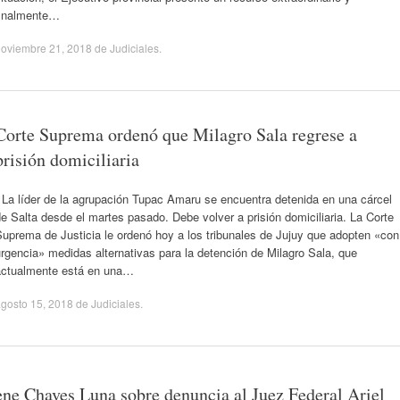
finalmente…
noviembre 21, 2018
de
Judiciales
.
Corte Suprema ordenó que Milagro Sala regrese a
prisión domiciliaria
La líder de la agrupación Tupac Amaru se encuentra detenida en una cárcel
e Salta desde el martes pasado. Debe volver a prisión domiciliaria. La Corte
uprema de Justicia le ordenó hoy a los tribunales de Jujuy que adopten «con
rgencia» medidas alternativas para la detención de Milagro Sala, que
actualmente está en una…
gosto 15, 2018
de
Judiciales
.
lene Chaves Luna sobre denuncia al Juez Federal Ariel