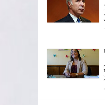
N
h
m
s
U
p
T