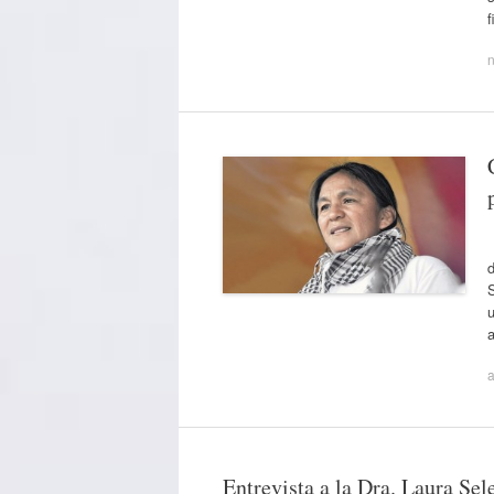
d
S
u
a
Entrevista a la Dra. Laura Se