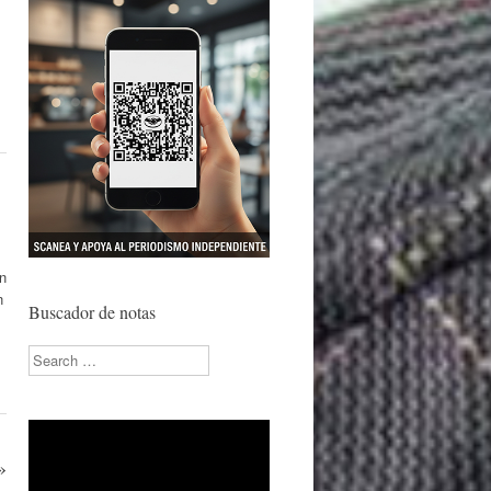
en
n
Buscador de notas
Search
»