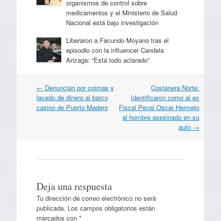
organismos de control sobre
medicamentos y el Ministerio de Salud
Nacional está bajo investigación
Liberaron a Facundo Moyano tras el
episodio con la influencer Candela
Arizaga: “Está todo aclarado”
Navegación
←
Denuncian por coimas y
Costanera Norte:
por
lavado de dinero al barco
Identificaron como al ex
artículos
casino de Puerto Madero
Fiscal Penal Oscar Hermelo
al hombre asesinado en su
auto
→
Deja una respuesta
Tu dirección de correo electrónico no será
publicada.
Los campos obligatorios están
marcados con
*