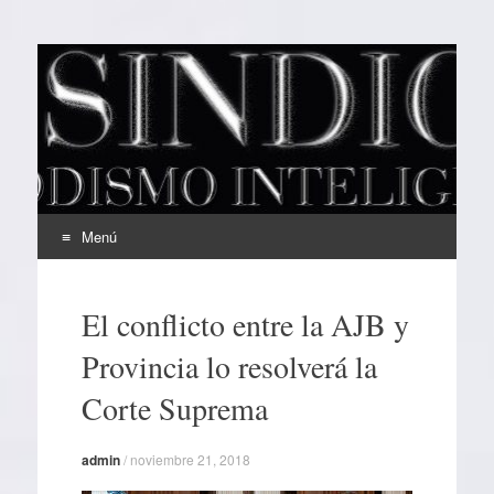
EL SINDICAL
Periodismo Inteligente
Menú
Ir
al
El conflicto entre la AJB y
contenido
Provincia lo resolverá la
Corte Suprema
admin
/
noviembre 21, 2018