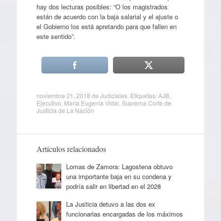
hay dos lecturas posibles: “O los magistrados
están de acuerdo con la baja salarial y el ajuste o
el Gobierno los está apretando para que fallen en
este sentido”.
noviembre 21, 2018
de
Judiciales
. Etiquetas:
AJB
,
Ejecutivo
,
María Eugenia Vidal
,
Suprema Corte de
Justicia de La Nación
Artículos relacionados
Lomas de Zamora: Lagostena obtuvo
una importante baja en su condena y
podría salir en libertad en el 2028
La Justicia detuvo a las dos ex
funcionarias encargadas de los máximos