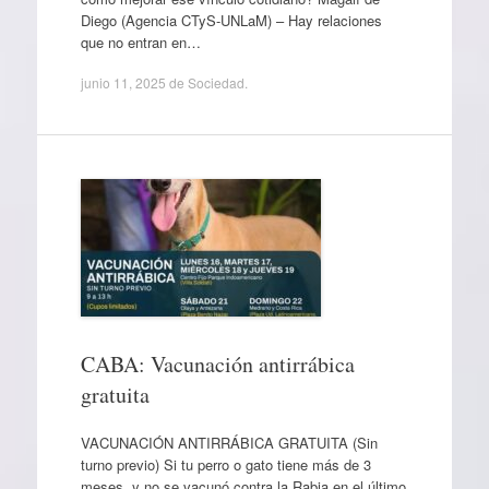
Diego (Agencia CTyS-UNLaM) – Hay relaciones
que no entran en…
junio 11, 2025
de
Sociedad
.
CABA: Vacunación antirrábica
gratuita
VACUNACIÓN ANTIRRÁBICA GRATUITA (Sin
turno previo) Si tu perro o gato tiene más de 3
meses, y no se vacunó contra la Rabia en el último