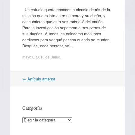
Un estudio quería conocer la ciencia detrás de la
relación que existe entre un perro y su dueño, y
descubrieron que esta vas más allá del cariño.
Para la investigación separaron a tres perros de
sus dueños. A todos les colocaron monitores
cardiacos para ver qué pasaba cuando se reunían.
Después, cada persona se…
mayo 6, 2016
de
Salud
.
Navegación
←
Artículo anterior
por
artículos
Categorías
Categorías