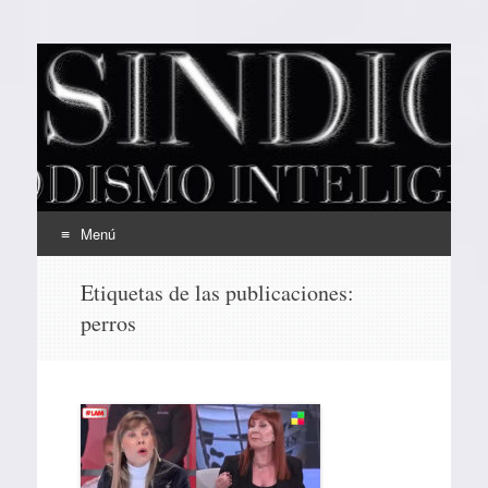
EL SINDICAL
Periodismo Inteligente
Menú
Ir
Etiquetas de las publicaciones:
al
perros
contenido