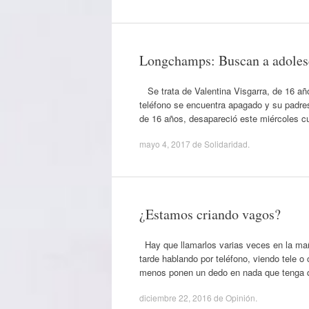
Longchamps: Buscan a adoles
Se trata de Valentina Visgarra, de 16 año
teléfono se encuentra apagado y su padres
de 16 años, desapareció este miércoles c
mayo 4, 2017
de
Solidaridad
.
¿Estamos criando vagos?
Hay que llamarlos varias veces en la mañ
tarde hablando por teléfono, viendo tele 
menos ponen un dedo en nada que tenga q
diciembre 22, 2016
de
Opinión
.