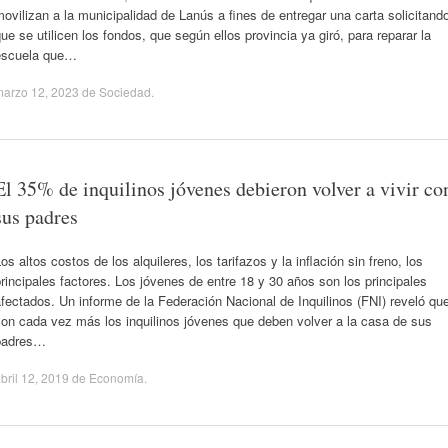
ovilizan a la municipalidad de Lanús a fines de entregar una carta solicitand
ue se utilicen los fondos, que según ellos provincia ya giró, para reparar la
escuela que…
marzo 12, 2023
de
Sociedad
.
El 35% de inquilinos jóvenes debieron volver a vivir co
sus padres
os altos costos de los alquileres, los tarifazos y la inflación sin freno, los
rincipales factores. Los jóvenes de entre 18 y 30 años son los principales
fectados. Un informe de la Federación Nacional de Inquilinos (FNI) reveló qu
on cada vez más los inquilinos jóvenes que deben volver a la casa de sus
padres…
bril 12, 2019
de
Economía
.