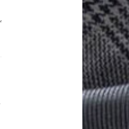
or
e
s