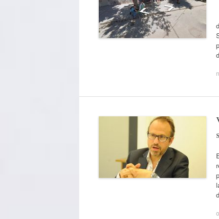
F
d
S
p
E
p
l
o