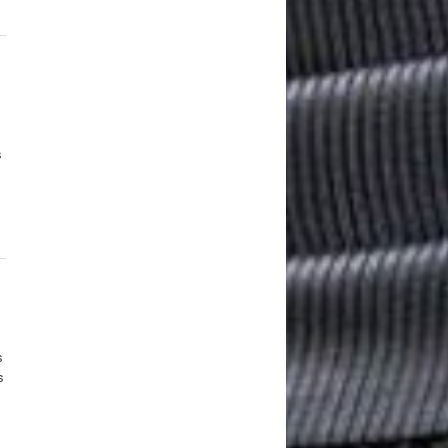
s
s
s