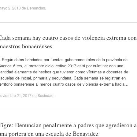
mayo 2, 2018
de
Denuncias
.
Cada semana hay cuatro casos de violencia extrema con
maestros bonaerenses
Según datos brindados por fuentes gubernamentales de la provincia de
uenos Aires, el presente ciclo lectivo 2017 está por culminar con una
cantidad alarmante de hechos que tuvieron como víctimas a docentes de
scuelas de inicial, primaria y secundaria. Cada semana se registran en
erritorio bonaerense al menos cuatro casos de violencia extrema hacia…
noviembre 21, 2017
de
Sociedad
.
Tigre: Denuncian penalmente a padres que agredieron a
una portera en una escuela de Benavidez