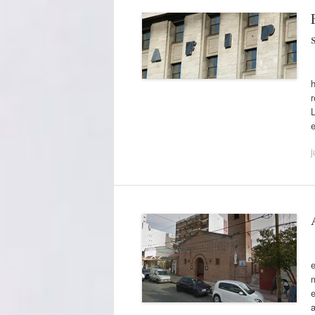
h
r
j
e