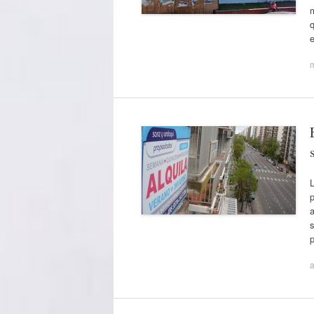
m
q
L
p
a
s
a