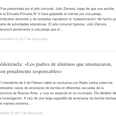
ue presentada por el jefe comunal, Julio Zamora, luego de que una auxiliar
e la Escuela Primaria N° 5 fuera golpeada el viernes por una pareja.
indicatos docentes y de estatales repudiaron la “subestimación” del hecho p
arte de autoridades educativas. El jefe comunal tigrense, Julio Zamora,
denunció penalmente a una pareja que el…
noviembre 14, 2017
de
Denuncias
.
Valenzuela: «Los padres de alumnos que amenazaron,
son penalmente responsables»
l intendente de 3 de Febrero habló en exclusiva con Radio Latina sobre los
reiterados casos de amenazas de bomba en diferentes escuelas de la
rovincia de Buenos Aires, y muy en especial en su municipio. Dio detalles d
a investigación. A raíz de una larga seguidilla de amenazas de bomba hecha
de manera anónima…
ctubre 12, 2017
de
Denuncias
.