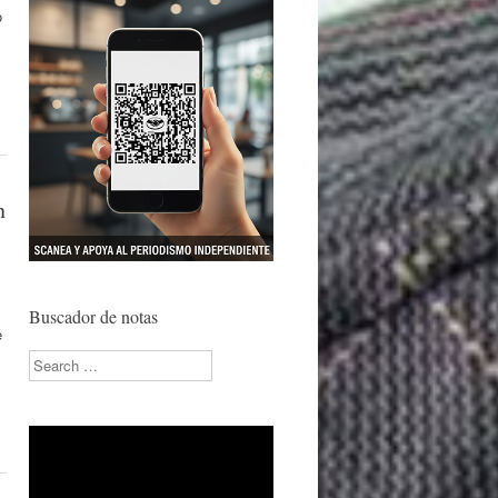
o
n
Buscador de notas
e
Search