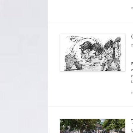
B
e
t