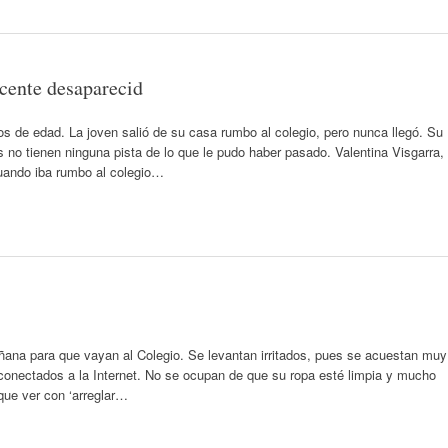
cente desaparecid
s de edad. La joven salió de su casa rumbo al colegio, pero nunca llegó. Su
 no tienen ninguna pista de lo que le pudo haber pasado. Valentina Visgarra,
uando iba rumbo al colegio…
ana para que vayan al Colegio. Se levantan irritados, pues se acuestan muy
o conectados a la Internet. No se ocupan de que su ropa esté limpia y mucho
ue ver con ‘arreglar…