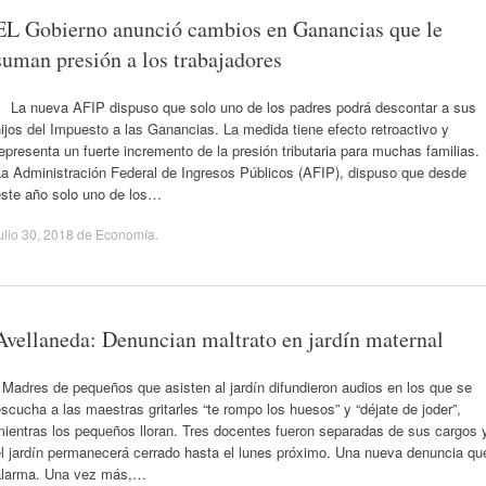
EL Gobierno anunció cambios en Ganancias que le
suman presión a los trabajadores
La nueva AFIP dispuso que solo uno de los padres podrá descontar a sus
ijos del Impuesto a las Ganancias. La medida tiene efecto retroactivo y
epresenta un fuerte incremento de la presión tributaria para muchas familias.
La Administración Federal de Ingresos Públicos (AFIP), dispuso que desde
este año solo uno de los…
ulio 30, 2018
de
Economía
.
Avellaneda: Denuncian maltrato en jardín maternal
Madres de pequeños que asisten al jardín difundieron audios en los que se
scucha a las maestras gritarles “te rompo los huesos” y “déjate de joder”,
mientras los pequeños lloran. Tres docentes fueron separadas de sus cargos 
el jardín permanecerá cerrado hasta el lunes próximo. Una nueva denuncia qu
alarma. Una vez más,…