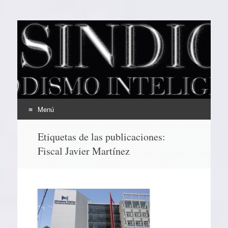
EL SINDICAL
Periodismo Inteligente
Menú
Ir
Etiquetas de las publicaciones:
al
Fiscal Javier Martínez
contenido