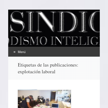
EL SINDICAL
Periodismo Inteligente
Menú
Ir
Etiquetas de las publicaciones:
al
explotación laboral
contenido