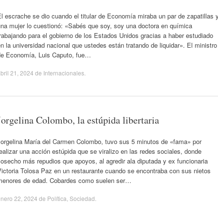
l escrache se dio cuando el titular de Economía miraba un par de zapatillas 
una mujer lo cuestionó: «Sabés que soy, soy una doctora en química
rabajando para el gobierno de los Estados Unidos gracias a haber estudiado
n la universidad nacional que ustedes están tratando de liquidar». El ministro
de Economía, Luis Caputo, fue…
bril 21, 2024
de
Internacionales
.
Jorgelina Colombo, la estúpida libertaria
Jorgelina María del Carmen Colombo, tuvo sus 5 minutos de «fama» por
ealizar una acción estúpida que se viralizo en las redes sociales, donde
osecho más repudios que apoyos, al agredir ala diputada y ex funcionaria
Victoria Tolosa Paz en un restaurante cuando se encontraba con sus nietos
menores de edad. Cobardes como suelen ser…
nero 22, 2024
de
Política
,
Sociedad
.