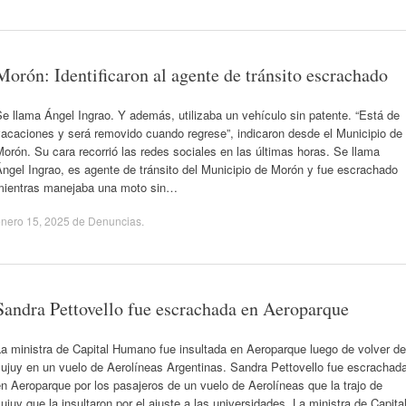
Morón: Identificaron al agente de tránsito escrachado
e llama Ángel Ingrao. Y además, utilizaba un vehículo sin patente. “Está de
acaciones y será removido cuando regrese”, indicaron desde el Municipio de
orón. Su cara recorrió las redes sociales en las últimas horas. Se llama
ngel Ingrao, es agente de tránsito del Municipio de Morón y fue escrachado
mientras manejaba una moto sin…
nero 15, 2025
de
Denuncias
.
Sandra Pettovello fue escrachada en Aeroparque
a ministra de Capital Humano fue insultada en Aeroparque luego de volver de
ujuy en un vuelo de Aerolíneas Argentinas. Sandra Pettovello fue escrachad
n Aeroparque por los pasajeros de un vuelo de Aerolíneas que la trajo de
ujuy que la insultaron por el ajuste a las universidades. La ministra de Capita