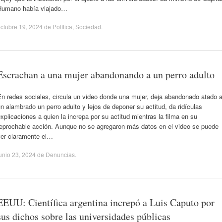
Humano había viajado…
ctubre 19, 2024
de
Política
,
Sociedad
.
Escrachan a una mujer abandonando a un perro adulto
n redes sociales, circula un video donde una mujer, deja abandonado atado 
n alambrado un perro adulto y lejos de deponer su actitud, da ridículas
xplicaciones a quien la increpa por su actitud mientras la filma en su
reprochable acción. Aunque no se agregaron más datos en el video se puede
ver claramente el…
unio 23, 2024
de
Denuncias
.
EEUU: Científica argentina increpó a Luis Caputo por
sus dichos sobre las universidades públicas