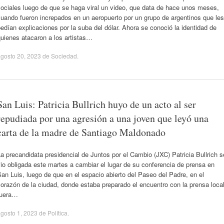
ociales luego de que se haga viral un video, que data de hace unos meses,
uando fueron increpados en un aeropuerto por un grupo de argentinos que les
edían explicaciones por la suba del dólar. Ahora se conoció la identidad de
uienes atacaron a los artistas…
gosto 20, 2023
de
Sociedad
.
San Luis: Patricia Bullrich huyo de un acto al ser
repudiada por una agresión a una joven que leyó una
carta de la madre de Santiago Maldonado
a precandidata presidencial de Juntos por el Cambio (JXC) Patricia Bullrich s
io obligada este martes a cambiar el lugar de su conferencia de prensa en
an Luis, luego de que en el espacio abierto del Paseo del Padre, en el
orazón de la ciudad, donde estaba preparado el encuentro con la prensa local
fuera…
gosto 1, 2023
de
Política
.