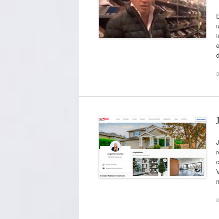
E
t
e
a
r
c
e