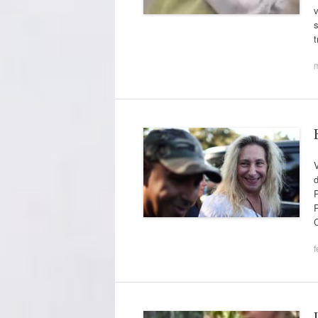
v
s
t
V
d
P
P
f