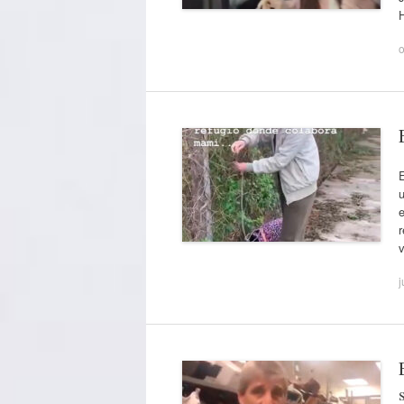
o
E
u
e
j