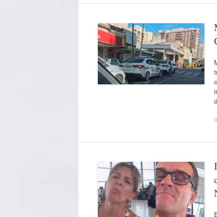
t
c
o
E