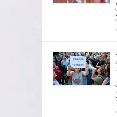
s
c
p
q
a
L
v
S
c
a