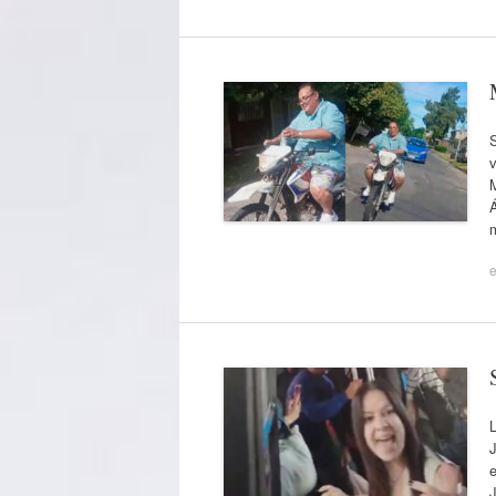
S
v
M
Á
e
L
J
e
J