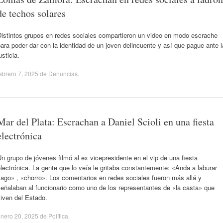
de techos solares
Distintos grupos en redes sociales compartieron un video en modo escrache
ara poder dar con la identidad de un joven delincuente y así que pague ante l
usticia.
ebrero 7, 2025
de
Denuncias
.
Mar del Plata: Escrachan a Daniel Scioli en una fiesta
electrónica
n grupo de jóvenes filmó al ex vicepresidente en el vip de una fiesta
lectrónica. La gente que lo veía le gritaba constantemente: «Anda a laburar
ago» , «chorro». Los comentarios en redes sociales fueron más allá y
eñalaban al funcionario como uno de los representantes de «la casta» que
iven del Estado.
nero 20, 2025
de
Política
.