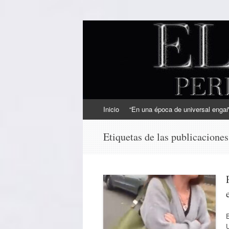
EL SINDICAL
Periodismo Inteligente
Ir
Inicio
“En una época de universal engaño
al
contenido
Etiquetas de las publicacione
E
U