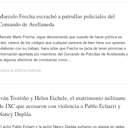
Marcelo Frecha escrachó a patrullas policiales del
Comando de Avellaneda
Marcelo Mario Frecha, sigue demostrando que cuando de hacer política se
rata, carece de los códigos que cualquier persona de bien tiene con quienes
olaboran con su trabajo, hace años que Frecha se jacta de tener primicias e
información aportada por miembros del Comando de Patrullas de Avellaneda y
de algunos efectivos de comisarías como…
ctubre 8, 2023
de
Editorial
.
Iván Troitiño y Helen Eichele, el matrimonio militante
de JXC que acosaron con violencia a Pablo Echarri y
Nancy Dupláa
l actor Pablo Echarri y la actriz Nancy Dupláa sufrieron un ataque en redes