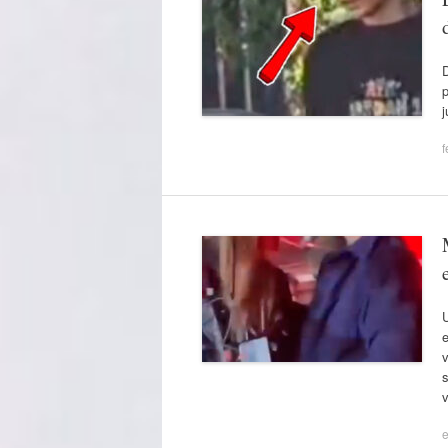
p
j
f
U
e
v
s
v
e