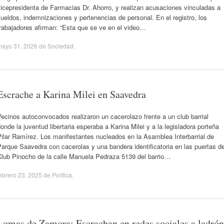
icepresidenta de Farmacias Dr. Ahorro, y realizan acusaciones vinculadas a
ueldos, indemnizaciones y pertenencias de personal. En el registro, los
rabajadores afirman: “Esta que se ve en el video…
mayo 31, 2026
de
Sociedad
.
Escrache a Karina Milei en Saavedra
ecinos autoconvocados realizaron un cacerolazo frente a un club barrial
onde la juventud libertaria esperaba a Karina Milei y a la legisladora porteña
ilar Ramírez. Los manifestantes nucleados en la Asamblea Interbarrial de
arque Saavedra con cacerolas y una bandera identificatoria en las puertas de
Club Pinocho de la calle Manuela Pedraza 5139 del barrio…
ebrero 23, 2025
de
Política
.
Lomas de Zamora: Escrachan en redes sociales a ladrón