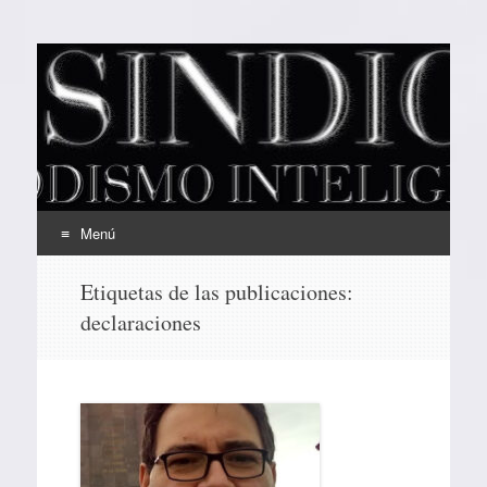
EL SINDICAL
Periodismo Inteligente
Menú
Ir
Etiquetas de las publicaciones:
al
declaraciones
contenido