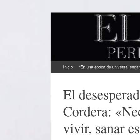
EL SINDICAL
Periodismo Inteligente
Ir
Inicio
“En una época de universal engaño
al
contenido
El desesperad
Cordera: «Nece
vivir, sanar e