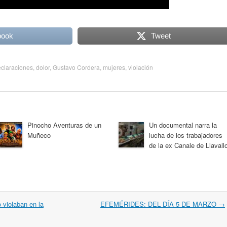
book
Tweet
claraciones
,
dolor
,
Gustavo Cordera
,
mujeres
,
violación
Pinocho Aventuras de un
Un documental narra la
Muñeco
lucha de los trabajadores
de la ex Canale de Llavallo
 violaban en la
EFEMÉRIDES: DEL DÍA 5 DE MARZO
→