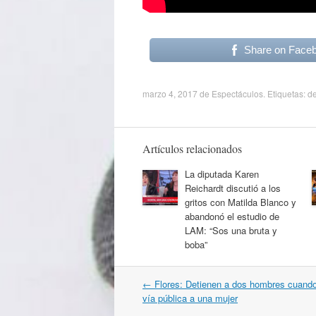
Share on Face
marzo 4, 2017
de
Espectáculos
. Etiquetas:
de
Artículos relacionados
La diputada Karen
Reichardt discutió a los
gritos con Matilda Blanco y
abandonó el estudio de
LAM: “Sos una bruta y
boba”
Navegación
←
Flores: Detienen a dos hombres cuando
por
vía pública a una mujer
artículos