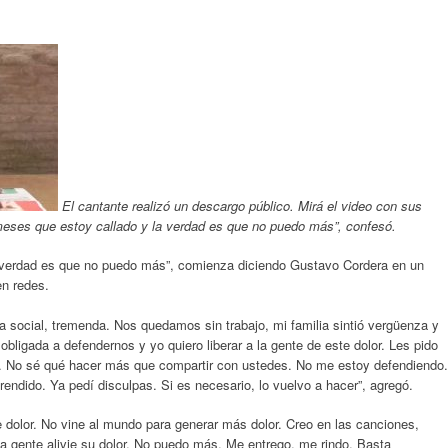
El cantante realizó un descargo público. Mirá el video con sus
meses que estoy callado y la verdad es que no puedo más”, confesó.
 verdad es que no puedo más”, comienza diciendo Gustavo Cordera en un
en redes.
a social, tremenda. Nos quedamos sin trabajo, mi familia sintió vergüenza y
obligada a defendernos y yo quiero liberar a la gente de este dolor. Les pido
. No sé qué hacer más que compartir con ustedes. No me estoy defendiendo.
endido. Ya pedí disculpas. Si es necesario, lo vuelvo a hacer”, agregó.
ste dolor. No vine al mundo para generar más dolor. Creo en las canciones,
la gente alivie su dolor. No puedo más. Me entrego, me rindo. Basta