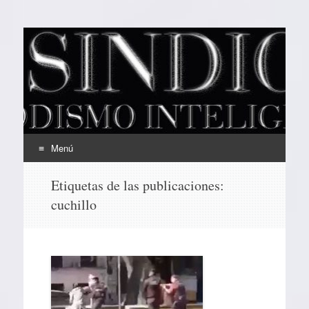
EL SINDICAL
Periodismo Inteligente
Menú
Ir
Etiquetas de las publicaciones:
al
cuchillo
contenido