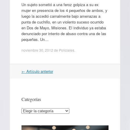
Un sujeto sometió a una feroz golpiza a su ex
mujer en presencia de los 4 pequeños de ambos, y
luego la accedió carnalmente bajo amenazas a
punta de cuchillo, en un violento suceso ocurrido
en Dos de Mayo, Misiones. El individuo ya estaba
denunciado por intento de abuso contra una de las
pequeñas. Un…
noviembre 30, 2012
de
Policiales
.
Navegación
←
Artículo anterior
por
artículos
Categorías
Categorías