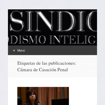
EL SINDICAL
Periodismo Inteligente
Menú
Ir
Etiquetas de las publicaciones:
al
Cámara de Casación Penal
contenido