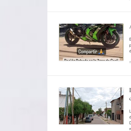
E
p
d
L
d
D
m