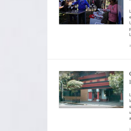
p
a
L
l
s
j