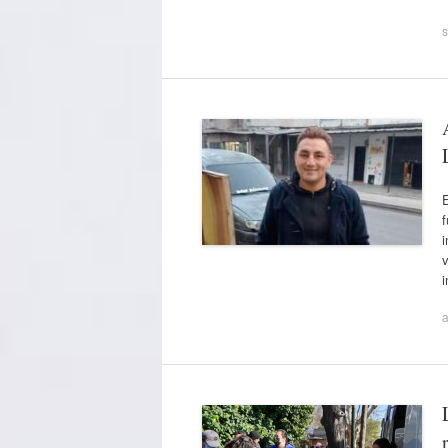
s
f
i
i
a