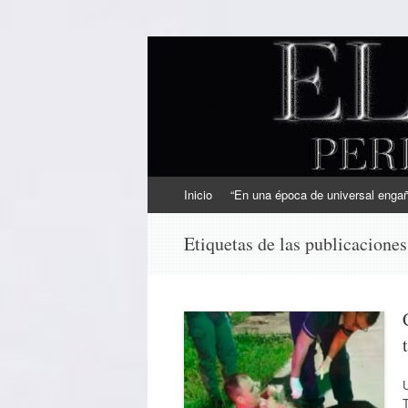
EL SINDICAL
Periodismo Inteligente
Ir
Inicio
“En una época de universal engaño
al
contenido
Etiquetas de las publicacione
U