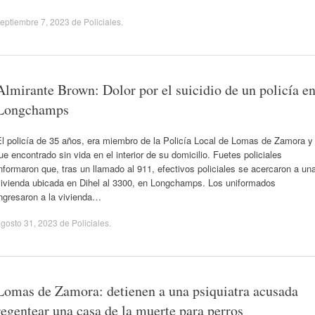
eptiembre 7, 2023
de
Policiales
.
Almirante Brown: Dolor por el suicidio de un policía e
Longchamps
El policía de 35 años, era miembro de la Policía Local de Lomas de Zamora y
ue encontrado sin vida en el interior de su domicilio. Fuetes policiales
nformaron que, tras un llamado al 911, efectivos policiales se acercaron a un
vivienda ubicada en Dihel al 3300, en Longchamps. Los uniformados
ngresaron a la vivienda…
gosto 31, 2023
de
Policiales
.
Lomas de Zamora: detienen a una psiquiatra acusada
regentear una casa de la muerte para perros