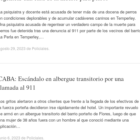
La psiquiatra y docente está acusada de tener más de una docena de perros
en condiciones deplorables y de acumular cadáveres caninos en Temperley.
Una psiquiatra acusada de regentear un verdadero campo de la muerte para
erros fue detenida tras una denuncia al 911 por parte de los vecinos del barri
La Perla en Temperley,…
gosto 29, 2023
de
Policiales
.
CABA: Escándalo en albergue transitorio por una
llamada al 911
os gritos alertaron a otros clientes que frente a la llegada de los efectivos de
a fuerza porteña decidieron irse rápidamente del hotel. Un importante revuelo
e armó en un albergue transitorio del barrio porteño de Flores, luego de que
una mujer de 38 años fuera con un hombre al que conoció mediante una
aplicación…
unio 6, 2023
de
Policiales
.