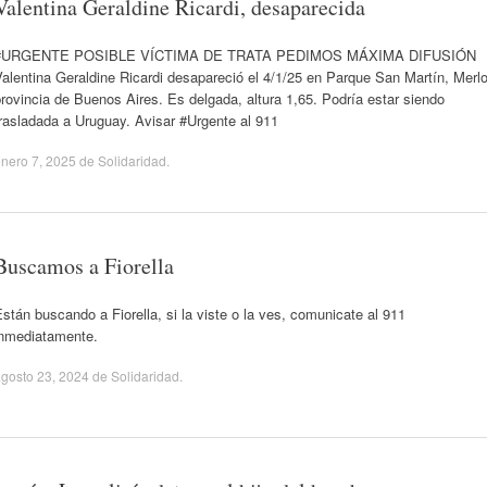
Valentina Geraldine Ricardi, desaparecida
#URGENTE POSIBLE VÍCTIMA DE TRATA PEDIMOS MÁXIMA DIFUSIÓN
alentina Geraldine Ricardi desapareció el 4/1/25 en Parque San Martín, Merlo
rovincia de Buenos Aires. Es delgada, altura 1,65. Podría estar siendo
rasladada a Uruguay. Avisar #Urgente al 911
nero 7, 2025
de
Solidaridad
.
Buscamos a Fiorella
stán buscando a Fiorella, si la viste o la ves, comunicate al 911
inmediatamente.
gosto 23, 2024
de
Solidaridad
.