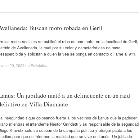
Avellaneda: Buscan moto robada en Gerli
n las redes sociales se publicó el robo de una moto, en la localidad de Gerli,
artido de Avellaneda, la cual por su color y características no pasa
esapercibida y solicitan a quien la vea se ponga en contacto o llame al 911.
marzo 29, 2023
de
Policiales
.
Lanús: Un jubilado mató a un delincuente en un raid
delictivo en Villa Diamante
a inseguridad sigue golpeando fuerte a los vecinos de Lanús que la padecen
iario mientras el intendente Néstor Grindetti y su responsable de la seguridad
iego Kravetz solo se ocupan de la campaña política y otorgar pauta a los
edios para que no informen la realidad que se vive en Lanús. Un jubilado