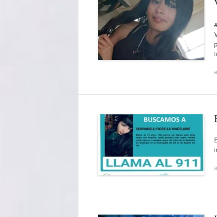
V
p
t
e
E
a