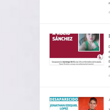
d
d
d