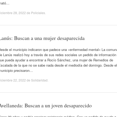
mató…
iciembre 28, 2022
de
Policiales
.
Lanús: Buscan a una mujer desaparecida
Desde el municipio indicaron que padece una «enfermedad mental» La comun
e Lanús realizó hoy a través de sus redes sociales un pedido de información
que pueda ayudar a encontrar a Rocío Sánchez, una mujer de Remedios de
Escalada de la que no se sabe nada desde el mediodía del domingo. Desde el
municipio precisaron…
iciembre 22, 2022
de
Solidaridad
.
Avellaneda: Buscan a un joven desaparecido
Tiene 29 años y podría precisar asistencia médica. Con un pedido de ayuda a