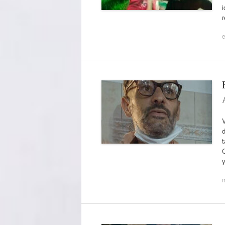
r
e
V
t
C