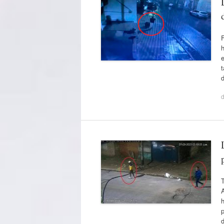
F
h
e
t
d
T
A
p