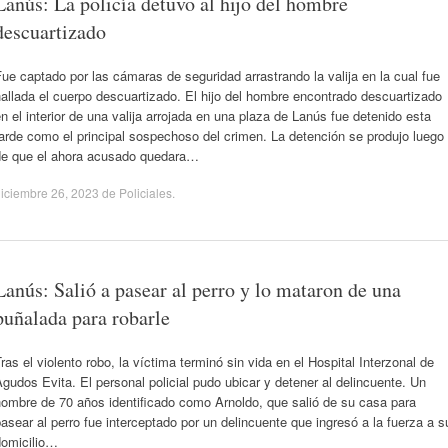
Lanús: La policía detuvo al hijo del hombre
descuartizado
ue captado por las cámaras de seguridad arrastrando la valija en la cual fue
allada el cuerpo descuartizado. El hijo del hombre encontrado descuartizado
n el interior de una valija arrojada en una plaza de Lanús fue detenido esta
arde como el principal sospechoso del crimen. La detención se produjo luego
de que el ahora acusado quedara…
iciembre 26, 2023
de
Policiales
.
Lanús: Salió a pasear al perro y lo mataron de una
puñalada para robarle
ras el violento robo, la víctima terminó sin vida en el Hospital Interzonal de
gudos Evita. El personal policial pudo ubicar y detener al delincuente. Un
hombre de 70 años identificado como Arnoldo, que salió de su casa para
asear al perro fue interceptado por un delincuente que ingresó a la fuerza a s
domicilio…