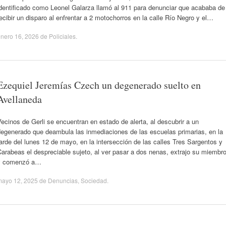
identificado como Leonel Galarza llamó al 911 para denunciar que acababa de
ecibir un disparo al enfrentar a 2 motochorros en la calle Río Negro y el…
nero 16, 2026
de
Policiales
.
Ezequiel Jeremías Czech un degenerado suelto en
Avellaneda
ecinos de Gerli se encuentran en estado de alerta, al descubrir a un
degenerado que deambula las inmediaciones de las escuelas primarias, en la
arde del lunes 12 de mayo, en la intersección de las calles Tres Sargentos y
arabeas el despreciable sujeto, al ver pasar a dos nenas, extrajo su miembr
y comenzó a…
mayo 12, 2025
de
Denuncias
,
Sociedad
.