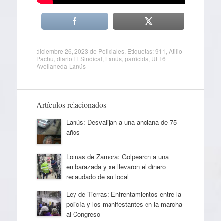
diciembre 26, 2023
de
Policiales
. Etiquetas:
911
,
Atilio
Pachu
,
diario El Sindical
,
Lanús
,
parricida
,
UFI 6
Avellaneda-Lanús
Artículos relacionados
Lanús: Desvalijan a una anciana de 75
años
Lomas de Zamora: Golpearon a una
embarazada y se llevaron el dinero
recaudado de su local
Ley de Tierras: Enfrentamientos entre la
policía y los manifestantes en la marcha
al Congreso