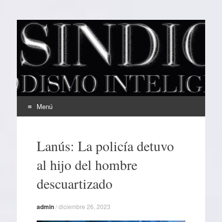
EL SINDICAL
Periodismo Inteligente
Menú
Ir
al
Lanús: La policía detuvo
contenido
al hijo del hombre
descuartizado
admin
/
diciembre 26, 2023