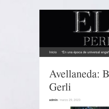
EL SINDICAL
Periodismo Inteligente
Ir
Inicio
“En una época de universal engaño
al
contenido
Avellaneda: 
Gerli
admin
/
marzo 29, 2023