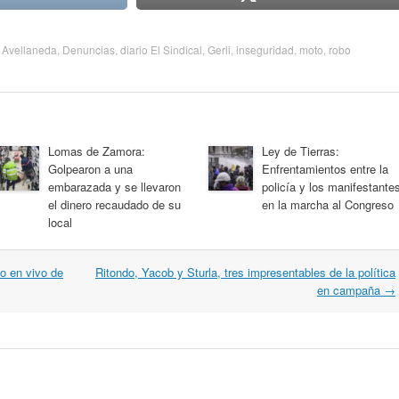
,
Avellaneda
,
Denuncias
,
diario El Sindical
,
Gerli
,
inseguridad
,
moto
,
robo
Lomas de Zamora:
Ley de Tierras:
Golpearon a una
Enfrentamientos entre la
embarazada y se llevaron
policía y los manifestante
el dinero recaudado de su
en la marcha al Congreso
local
o en vivo de
Ritondo, Yacob y Sturla, tres impresentables de la política
en campaña
→