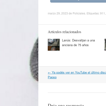
marzo 29, 2023
de
Policiales
. Etiquetas:
911
Artículos relacionados
Lanús: Desvalijan a una
anciana de 75 años
Navegación
←
Ya podés ver en YouTube el último disc
por
Pappo
artículos
Deja una respuesta