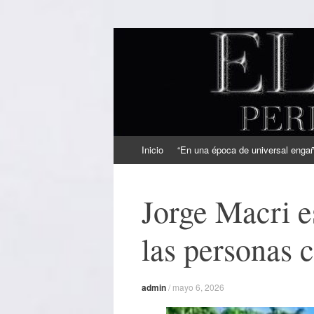
EL SINDICAL
Periodismo Inteligente
Ir
Inicio
“En una época de universal engaño
al
contenido
Jorge Macri e
las personas 
admin
/
mayo 6, 2026