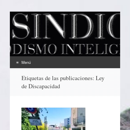
EL SINDICAL
Periodismo Inteligente
Menú
Ir
Etiquetas de las publicaciones:
Ley
al
de Discapacidad
contenido