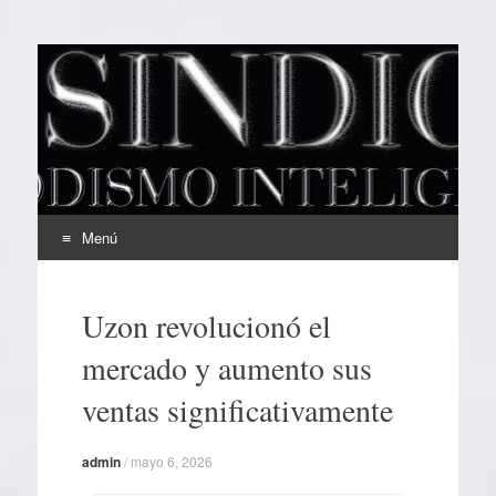
EL SINDICAL
Periodismo Inteligente
Menú
Ir
al
Uzon revolucionó el
contenido
mercado y aumento sus
ventas significativamente
admin
/
mayo 6, 2026