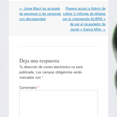
Navegación
←
Jorge Macri es acusado
Pagano acusó a Adorni de
por
de perseguir a las personas
cobrar 3 millones de dólares
artículos
con discapacidad
por la criptoestafa $LIBRA y
de ser el recaudador de
Javier y Karina Milei
→
Deja una respuesta
Tu dirección de correo electrónico no será
publicada.
Los campos obligatorios están
marcados con
*
Comentario
*