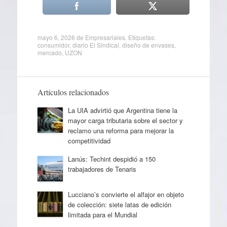
mayo 6, 2026
de
Empresariales
. Etiquetas:
consumidor
,
diario El Sindical
,
diseño de envases
,
mercado
,
UZON
Artículos relacionados
La UIA advirtió que Argentina tiene la
mayor carga tributaria sobre el sector y
reclamo una reforma para mejorar la
competitividad
Lanús: Techint despidió a 150
trabajadores de Tenaris
Lucciano’s convierte el alfajor en objeto
de colección: siete latas de edición
limitada para el Mundial