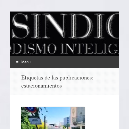
EL SINDICAL
Periodismo Inteligente
Menú
Ir
Etiquetas de las publicaciones:
al
estacionamientos
contenido