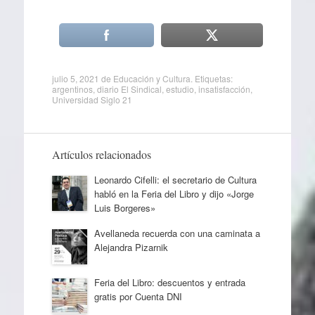
julio 5, 2021
de
Educación y Cultura
. Etiquetas:
argentinos
,
diario El Sindical
,
estudio
,
insatisfacción
,
Universidad Siglo 21
Artículos relacionados
Leonardo Cifelli: el secretario de Cultura
habló en la Feria del Libro y dijo «Jorge
Luis Borgeres»
Avellaneda recuerda con una caminata a
Alejandra Pizarnik
Feria del Libro: descuentos y entrada
gratis por Cuenta DNI