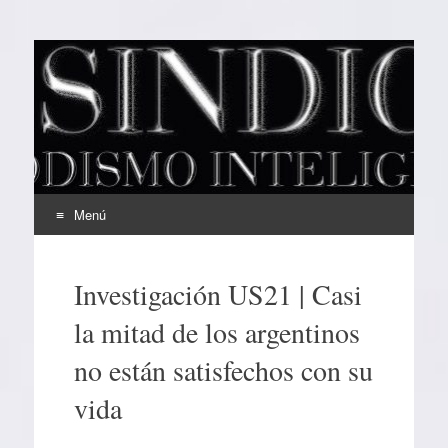
EL SINDICAL
Periodismo Inteligente
Menú
Ir
al
Investigación US21 | Casi
contenido
la mitad de los argentinos
no están satisfechos con su
vida