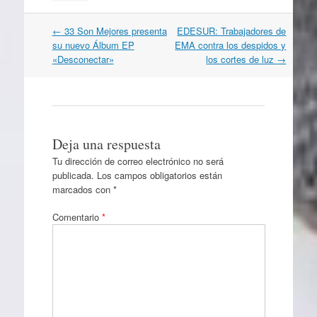
Navegación
←
33 Son Mejores presenta
EDESUR: Trabajadores de
por
su nuevo Álbum EP
EMA contra los despidos y
artículos
«Desconectar»
los cortes de luz
→
Deja una respuesta
Tu dirección de correo electrónico no será
publicada.
Los campos obligatorios están
marcados con
*
Comentario
*