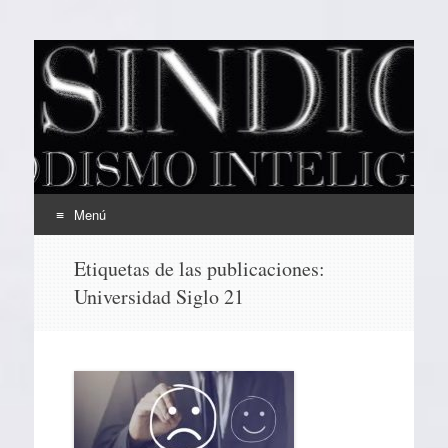
EL SINDICAL
Periodismo Inteligente
Menú
Ir
Etiquetas de las publicaciones:
al
Universidad Siglo 21
contenido