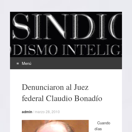
EL SINDICAL
Periodismo Inteligente
Menú
Ir
al
Denunciaron al Juez
contenido
federal Claudio Bonadío
admin
/
marzo 28, 2010
Cuando
días