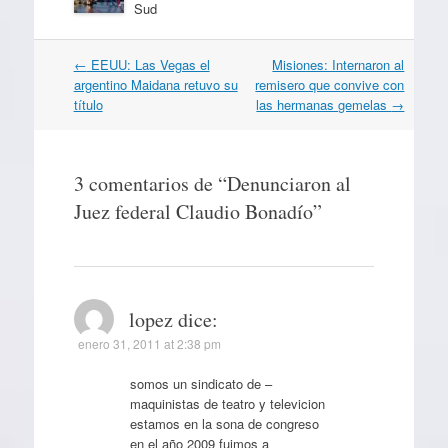
Sud
Navegación
←
EEUU: Las Vegas el
Misiones: Internaron al
por
argentino Maidana retuvo su
remisero que convive con
artículos
título
las hermanas gemelas
→
3 comentarios de “
Denunciaron al
Juez federal Claudio Bonadío
”
lopez
dice:
enero 31, 2011 at 2:38 pm
somos un sindicato de –
maquinistas de teatro y televicion
estamos en la sona de congreso
en el año 2009 fuimos a