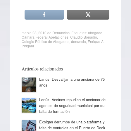
marzo 28, 2010
de
Denuncias
. Etiquetas:
abogado
,
Cámara Federal Apelaciones
,
Claudio Bonadío
,
Colegio Público de Abogados
,
denuncia
,
Enrique A.
Pirigani
Artículos relacionados
Lanús: Desvalijan a una anciana de 75
años
Lanús: Vecinos repudian el accionar de
agentes de seguridad municipal por su
falta de formación
Exolgan derrumbe de una plataforma y
falta de controles en el Puerto de Dock