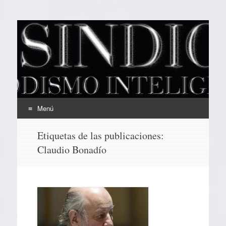
EL SINDICAL
Periodismo Inteligente
Menú
Ir
Etiquetas de las publicaciones:
al
Claudio Bonadío
contenido