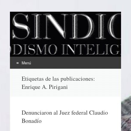
EL SINDICAL
Periodismo Inteligente
Menú
Ir
Etiquetas de las publicaciones:
al
Enrique A. Pirigani
contenido
Denunciaron al Juez federal Claudio
Bonadío