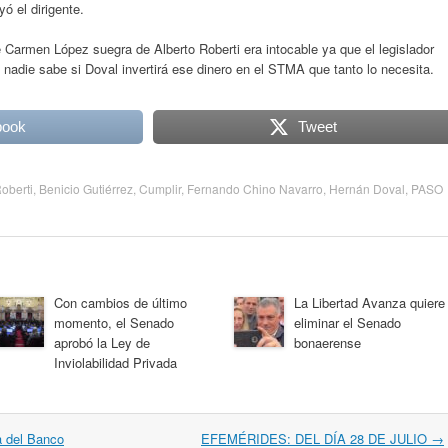
yó el dirigente.
Carmen López suegra de Alberto Roberti era intocable ya que el legislador
 nadie sabe si Doval invertirá ese dinero en el STMA que tanto lo necesita.
book
Tweet
Roberti
,
Benicio Gutiérrez
,
Cumplir
,
Fernando Chino Navarro
,
Hernán Doval
,
PASO
Con cambios de último
La Libertad Avanza quiere
momento, el Senado
eliminar el Senado
aprobó la Ley de
bonaerense
Inviolabilidad Privada
a del Banco
EFEMÉRIDES: DEL DÍA 28 DE JULIO
→