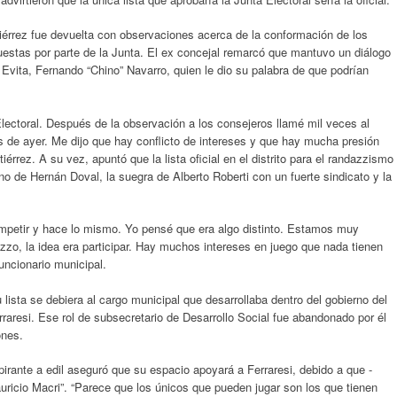
tiérrez fue devuelta con observaciones acerca de la conformación de los
estas por parte de la Junta. El ex concejal remarcó que mantuvo un diálogo
 Evita, Fernando “Chino” Navarro, quien le dio su palabra de que podrían
Electoral. Después de la observación a los consejeros llamé mil veces al
s de ayer. Me dijo que hay conflicto de intereses y que hay mucha presión
iérrez. A su vez, apuntó que la lista oficial en el distrito para el randazzismo
no de Hernán Doval, la suegra de Alberto Roberti con un fuerte sindicato y la
petir y hace lo mismo. Yo pensé que era algo distinto. Estamos muy
zo, la idea era participar. Hay muchos intereses en juego que nada tienen
uncionario municipal.
lista se debiera al cargo municipal que desarrollaba dentro del gobierno del
raresi. Ese rol de subsecretario de Desarrollo Social fue abandonado por él
ones.
spirante a edil aseguró que su espacio apoyará a Ferraresi, debido a que -
auricio Macri”. “Parece que los únicos que pueden jugar son los que tienen