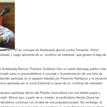
El ex concejal de Avellaneda apuntó contra Fernando “Chino”
idades y luego advertirle de un “conflicto de intereses” que generó la baja de
e Avellaneda Benicio “Pantera” Gutiérrez hizo un fuerte descargo público tras
umplir para su precandidatura a concejal y la presentación de una lista de
cidió participar en el espacio liderado por Florencio Randazzo y la situació
sería aprobada por la Junta Electoral a causa de un “conflicto de intereses”.
caron participar dentro del Partido Justicialista con una boleta propia y
lir. Afirmó que, a partir de su interés, el sindicalista Hernán Doval los
decidieron continuar con la idea de una propuesta propia. Sin embargo, el
virtieron que la única lista que aprobaría la Junta Electoral sería la oficial.