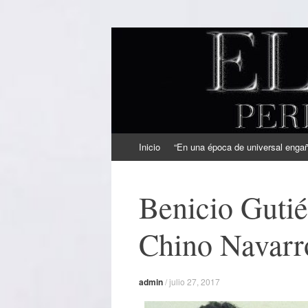
EL SINDICAL
Periodismo Inteligente
Ir
Inicio
“En una época de universal engaño
al
contenido
Benicio Gutié
Chino Navarr
admin
/
julio 27, 2017