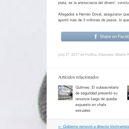
plata, es la aristocracia del dinero”, conclu
Allegados a Hernán Doval, aseguraron que 
aportó más de 3 millones de pesos, lo que
Share on Face
julio 27, 2017
de
Política
. Etiquetas:
Alberto 
Artículos relacionados
Quilmes: El subsecretario
de seguridad presentó su
renuncia luego de quedar
expuesto en chats
sexuales
Navegación
←
Gobierno removió a director kirchnerist