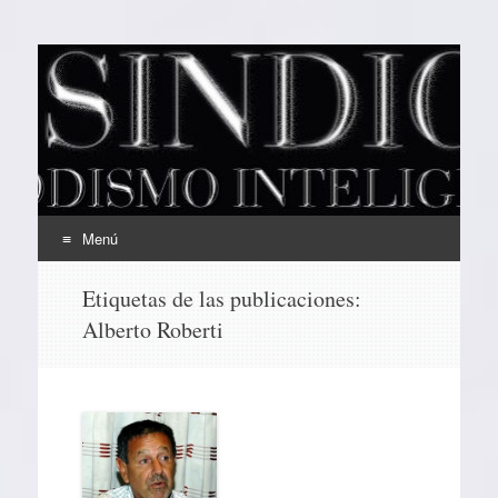
EL SINDICAL
Periodismo Inteligente
Menú
Ir
Etiquetas de las publicaciones:
al
Alberto Roberti
contenido