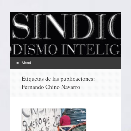
EL SINDICAL
Periodismo Inteligente
Menú
Ir
Etiquetas de las publicaciones:
al
Fernando Chino Navarro
contenido