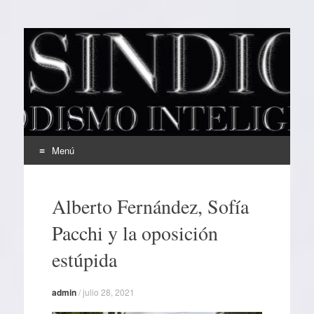
EL SINDICAL
Periodismo Inteligente
Menú
Ir
al
Alberto Fernández, Sofía
contenido
Pacchi y la oposición
estúpida
admin
/
julio 28, 2021