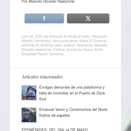
Por Marcelo Ricardo Hawrylciw
julio 28, 2021
de
Editorial
,
El Sindical radio
. Etiquetas:
Alberto Fernández
,
denuncia penal
,
diario El Sindical
,
editorial
,
El Sindical radio
,
justicia
,
libertarios
,
Marcelo
Ricardo Hawrylciw
,
Política
,
Quinta de Olivos
,
Sofía
Elizabeth Pacchi Severina
Artículos relacionados
Exolgan derrumbe de una plataforma y
falta de controles en el Puerto de Dock
Sud
Emanuel Verón y Constructora del Norte
flojitos de papeles
EFEMÉRIDES: DEL DÍA 14 DE MAYO