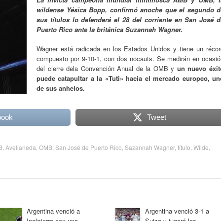
wildense Yésica Bopp, confirmó anoche que el segundo d
sus títulos lo defenderá el 28 del corriente en San José d
Puerto Rico ante la británica Suzannah Wagner.
Wagner está radicada en los Estados Unidos y tiene un récor
compuesto por 9-10-1, con dos nocauts. Se medirán en ocasió
del cierre dela Convención Anual de la OMB y
un nuevo éxit
puede catapultar a la «Tuti» hacia el mercado europeo, un
de sus anhelos.
book
Tweet
B
,
Avellaneda
,
OMB
,
San José de Puerto Rico
,
Sazannah Wagner
,
título
,
Wilde
,
Argentina venció a
Argentina venció 3-1 a
Inglaterra con una
Suiza y jugará las