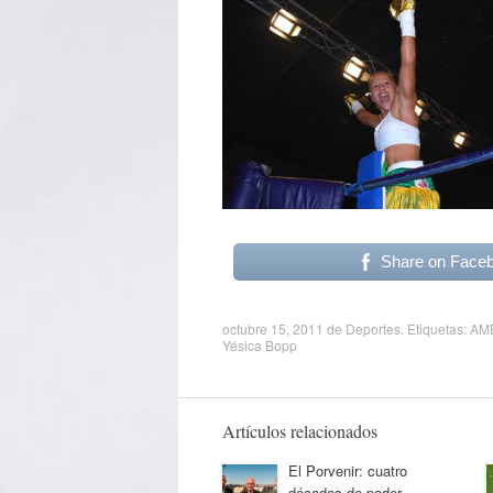
Share on Face
octubre 15, 2011
de
Deportes
. Etiquetas:
AM
Yésica Bopp
Artículos relacionados
El Porvenir: cuatro
décadas de poder,