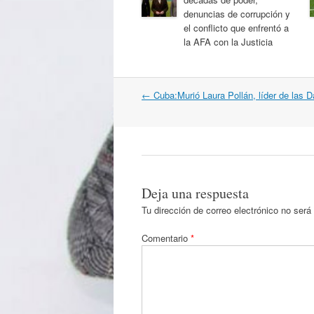
denuncias de corrupción y
el conflicto que enfrentó a
la AFA con la Justicia
Navegación
←
Cuba:Murió Laura Pollán, líder de las
por
artículos
Deja una respuesta
Tu dirección de correo electrónico no será
Comentario
*