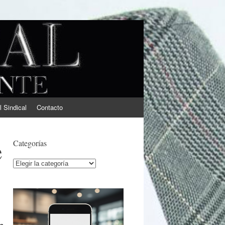
l Sindical
Contacto
e
Categorías
Categorías
a