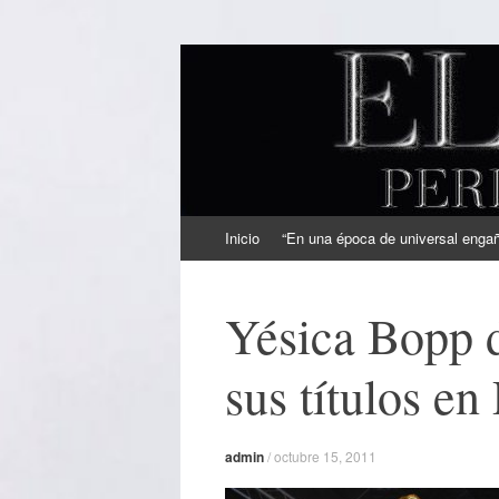
EL SINDICAL
Periodismo Inteligente
Ir
Inicio
“En una época de universal engaño
al
contenido
Yésica Bopp d
sus títulos en
admin
/
octubre 15, 2011