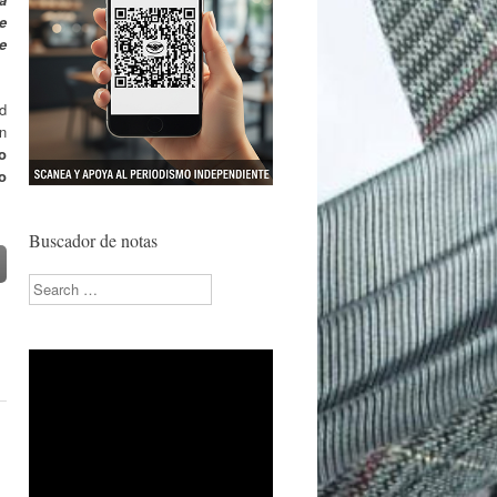
e
e
d
n
o
o
Buscador de notas
Search