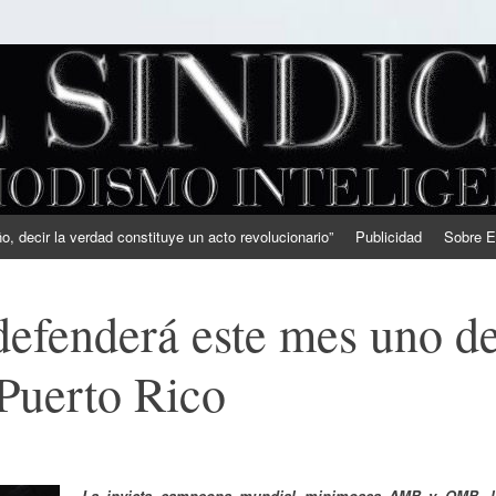
, decir la verdad constituye un acto revolucionario”
Publicidad
Sobre E
efenderá este mes uno d
 Puerto Rico
La invicta campeona mundial minimosca AMB y OMB, l