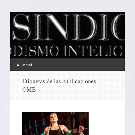
EL SINDICAL
Periodismo Inteligente
Menú
Ir
Etiquetas de las publicaciones:
al
OMB
contenido