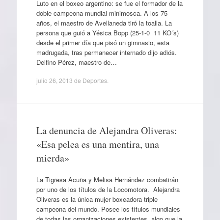
Luto en el boxeo argentino: se fue el formador de la
doble campeona mundial minimosca. A los 75
años, el maestro de Avellaneda tiró la toalla. La
persona que guió a Yésica Bopp (25-1-0 11 KO´s)
desde el primer día que pisó un gimnasio, esta
madrugada, tras permanecer internado dijo adiós.
Delfino Pérez, maestro de…
julio 26, 2013
de
Deportes
.
La denuncia de Alejandra Oliveras:
«Esa pelea es una mentira, una
mierda»
La Tigresa Acuña y Melisa Hernández combatirán
por uno de los títulos de la Locomotora. Alejandra
Oliveras es la única mujer boxeadora triple
campeona del mundo. Posee los títulos mundiales
de todas las organizaciones existentes, algo que la