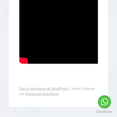
Con la tecnología de WordPress
|
Tema: Expound
von
Konstantin Kovshenin