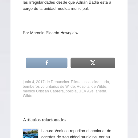
las irregularidades desde que Adrián Badia está a
cargo de la unidad médica municipal.
Por Marcelo Ricardo Hawrylciw
junio 4, 2017
de
Denuncias
. Etiquetas:
accidentado
,
bomberos voluntarios de Wilde
,
Hospital de Wilde
,
médico Cristian Cabrera
,
policía
,
UEV Avellaneda
,
Wilde
Artículos relacionados
Lanús: Vecinos repudian el accionar de
agentes de seguridad municipal por su