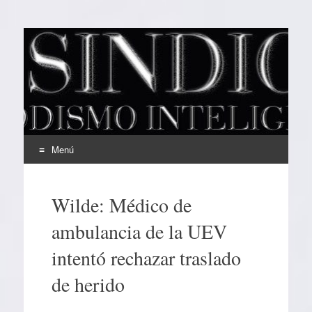
EL SINDICAL
Periodismo Inteligente
Menú
Ir
al
Wilde: Médico de
contenido
ambulancia de la UEV
intentó rechazar traslado
de herido