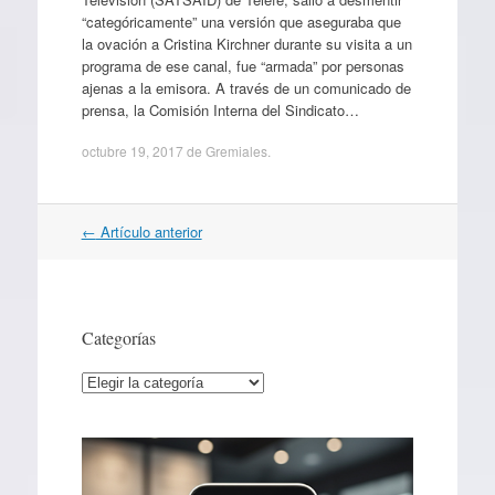
“categóricamente” una versión que aseguraba que
la ovación a Cristina Kirchner durante su visita a un
programa de ese canal, fue “armada” por personas
ajenas a la emisora. A través de un comunicado de
prensa, la Comisión Interna del Sindicato…
octubre 19, 2017
de
Gremiales
.
Navegación
←
Artículo anterior
por
artículos
Categorías
Categorías