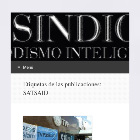
EL SINDICAL
Periodismo Inteligente
Menú
Ir
Etiquetas de las publicaciones:
al
SATSAID
contenido