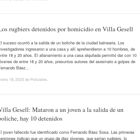
Los rugbiers detenidos por homicidio en Villa Gesell
l suceso ocurrió a la salida de un boliche de la ciudad balnearia. Los
nvestigadores ingresaron a una casa y allí aprehendieron a 10 hombres, de
ntre 18 y 20 años. El allanamiento a una casa alquilada permitió dar con 10
óvenes de entre 18 y 20 años, presuntos autores del asesinato a golpes de
Fernando Báez…
nero 18, 2020
de
Policiales
.
Villa Gesell: Mataron a un joven a la salida de un
boliche, hay 10 detenidos
l joven fallecido fue identificado como Fernando Báez Sosa. Las primeras
ersiones indican que un grupo de diez jóvenes, que serían rugbiers, lo