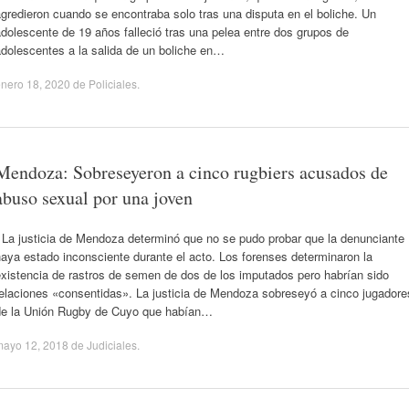
gredieron cuando se encontraba solo tras una disputa en el boliche. Un
dolescente de 19 años falleció tras una pelea entre dos grupos de
dolescentes a la salida de un boliche en…
nero 18, 2020
de
Policiales
.
Mendoza: Sobreseyeron a cinco rugbiers acusados de
abuso sexual por una joven
La justicia de Mendoza determinó que no se pudo probar que la denunciante
aya estado inconsciente durante el acto. Los forenses determinaron la
xistencia de rastros de semen de dos de los imputados pero habrían sido
relaciones «consentidas». La justicia de Mendoza sobreseyó a cinco jugadore
de la Unión Rugby de Cuyo que habían…
mayo 12, 2018
de
Judiciales
.