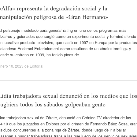
«Alfa» representa la degradación social y la
manipulación peligrosa de «Gran Hermano»
El personaje modelado para generar rating en uno de los programas más
bizarros y guionados que surgió como un experimento social y terminó siendo
n lucrativo producto televisivo, que nació en 1997 en Europa por la productor
holandesa Endemol Entertainment como resultado de un «brainstorming» y
desde su estreno en 1999, ha tenido picos de…
nero 10, 2023
de
Editorial
.
Lidia trabajadora sexual denunció en los medios que lo
rugbiers todos los sábados golpeaban gente
na trabajadora sexual de Zárate, denunció en Crónica TV alrededor de las
14:10 que los juzgados en Dolores por el crimen de Fernando Báez Sosa, era
siduos concurrentes a la zona roja de Zárate, donde luego de ir a bailar
asaban a buscar trabajadoras trans a las que luego de los servicios sexuales