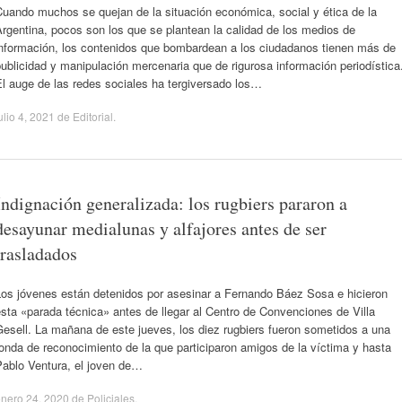
uando muchos se quejan de la situación económica, social y ética de la
rgentina, pocos son los que se plantean la calidad de los medios de
información, los contenidos que bombardean a los ciudadanos tienen más de
ublicidad y manipulación mercenaria que de rigurosa información periodística
l auge de las redes sociales ha tergiversado los…
ulio 4, 2021
de
Editorial
.
Indignación generalizada: los rugbiers pararon a
desayunar medialunas y alfajores antes de ser
trasladados
Los jóvenes están detenidos por asesinar a Fernando Báez Sosa e hicieron
sta «parada técnica» antes de llegar al Centro de Convenciones de Villa
esell. La mañana de este jueves, los diez rugbiers fueron sometidos a una
onda de reconocimiento de la que participaron amigos de la víctima y hasta
Pablo Ventura, el joven de…
nero 24, 2020
de
Policiales
.