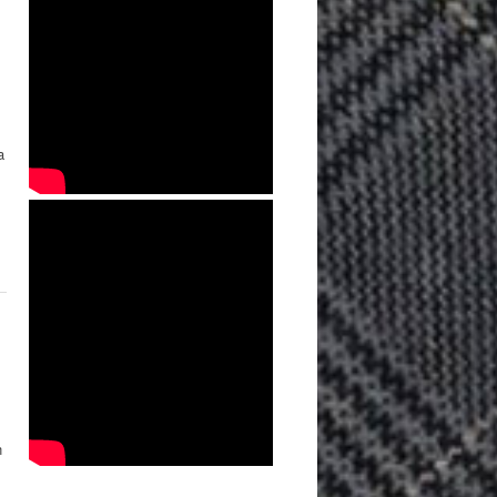
a
s
n