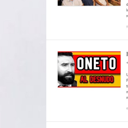
d
t
e