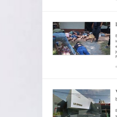
E
i
e
j
e
E
v