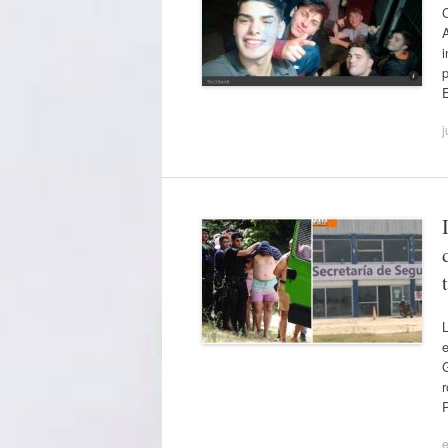
C
A
p
E
j
e
G
r
e