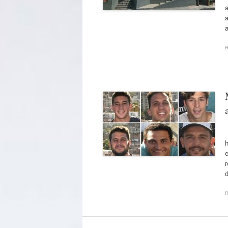
a
a
a
e
h
e