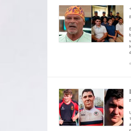
u
e
U
a
p