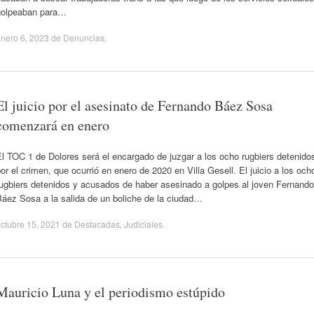
golpeaban para…
nero 6, 2023
de
Denuncias
.
El juicio por el asesinato de Fernando Báez Sosa
comenzará en enero
l TOC 1 de Dolores será el encargado de juzgar a los ocho rugbiers detenido
or el crimen, que ocurrió en enero de 2020 en Villa Gesell. El juicio a los och
rugbiers detenidos y acusados de haber asesinado a golpes al joven Fernando
Báez Sosa a la salida de un boliche de la ciudad…
ctubre 15, 2021
de
Destacadas
,
Judiciales
.
Mauricio Luna y el periodismo estúpido