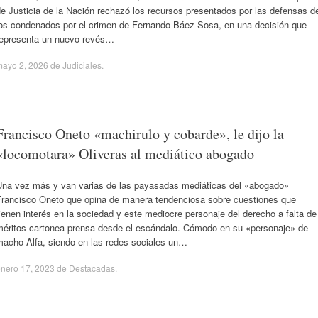
e Justicia de la Nación rechazó los recursos presentados por las defensas d
los condenados por el crimen de Fernando Báez Sosa, en una decisión que
representa un nuevo revés…
mayo 2, 2026
de
Judiciales
.
Francisco Oneto «machirulo y cobarde», le dijo la
«locomotara» Oliveras al mediático abogado
Una vez más y van varias de las payasadas mediáticas del «abogado»
Francisco Oneto que opina de manera tendenciosa sobre cuestiones que
ienen interés en la sociedad y este mediocre personaje del derecho a falta de
méritos cartonea prensa desde el escándalo. Cómodo en su «personaje» de
macho Alfa, siendo en las redes sociales un…
nero 17, 2023
de
Destacadas
.