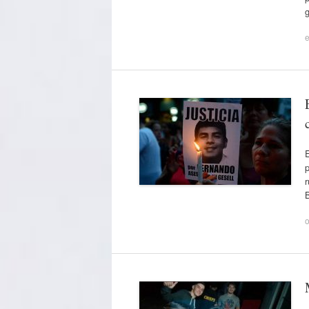
e
E
p
o