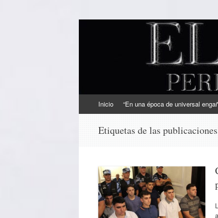
EL SINDICAL
Periodismo Inteligente
Ir
Inicio
“En una época de universal engaño
al
contenido
Etiquetas de las publicacione
L