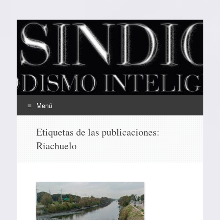
EL SINDICAL
Periodismo Inteligente
Menú
Ir
Etiquetas de las publicaciones:
al
Riachuelo
contenido