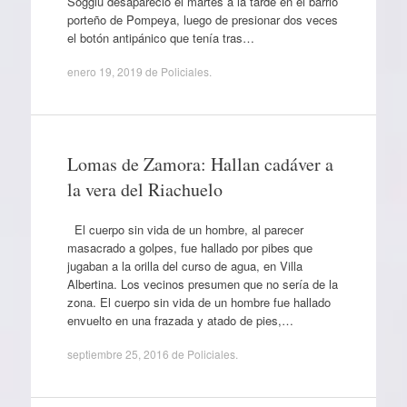
Soggiu desapareció el martes a la tarde en el barrio
porteño de Pompeya, luego de presionar dos veces
el botón antipánico que tenía tras…
enero 19, 2019
de
Policiales
.
Lomas de Zamora: Hallan cadáver a
la vera del Riachuelo
El cuerpo sin vida de un hombre, al parecer
masacrado a golpes, fue hallado por pibes que
jugaban a la orilla del curso de agua, en Villa
Albertina. Los vecinos presumen que no sería de la
zona. El cuerpo sin vida de un hombre fue hallado
envuelto en una frazada y atado de pies,…
septiembre 25, 2016
de
Policiales
.