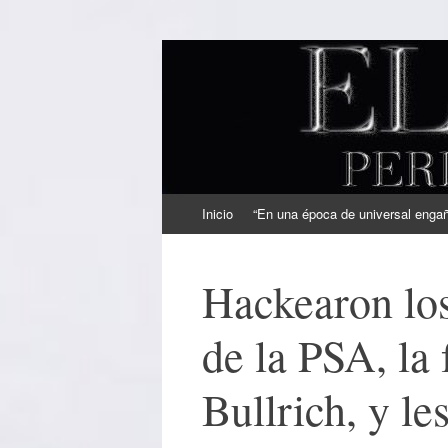
EL SINDICAL
Periodismo Inteligente
Ir
Inicio
“En una época de universal engaño
al
contenido
Hackearon los
de la PSA, la
Bullrich, y le