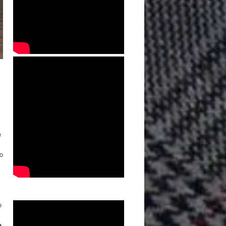
e
co
o
a