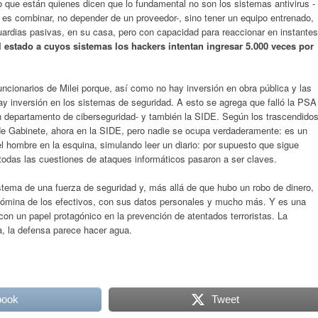
 que están quienes dicen que lo fundamental no son los sistemas antivirus -
e es combinar, no depender de un proveedor-, sino tener un equipo entrenado,
guardias pasivas, en su casa, pero con capacidad para reaccionar en instantes
estado a cuyos sistemas los hackers intentan ingresar 5.000 veces por
ncionarios de Milei porque, así como no hay inversión en obra pública y las
ay inversión en los sistemas de seguridad. A esto se agrega que falló la PSA
un departamento de ciberseguridad- y también la SIDE. Según los trascendidos
de Gabinete, ahora en la SIDE, pero nadie se ocupa verdaderamente: es un
 el hombre en la esquina, simulando leer un diario: por supuesto que sigue
 todas las cuestiones de ataques informáticos pasaron a ser claves.
istema de una fuerza de seguridad y, más allá de que hubo un robo de dinero,
 nómina de los efectivos, con sus datos personales y mucho más. Y es una
con un papel protagónico en la prevención de atentados terroristas. La
ía, la defensa parece hacer agua.
book
Tweet