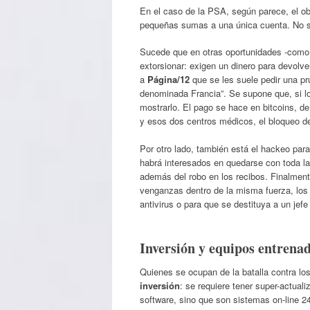
En el caso de la PSA, según parece, el obj
pequeñas sumas a una única cuenta. No se 
Sucede que en otras oportunidades -como o
extorsionar: exigen un dinero para devolv
a
Página/12
que se les suele pedir una pr
denominada Francia”. Se supone que, si l
mostrarlo. El pago se hace en bitcoins, d
y esos dos centros médicos, el bloqueo de 
Por otro lado, también está el hackeo par
habrá interesados en quedarse con toda la 
además del robo en los recibos. Finalmen
venganzas dentro de la misma fuerza, los
antivirus o para que se destituya a un je
Inversión y equipos entrena
Quienes se ocupan de la batalla contra l
inversión
: se requiere tener super-actual
software, sino que son sistemas on-line 