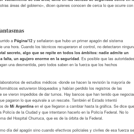
otras áreas del gobierno», dicen quienes conocen de cerca lo que ocurre con
fantasmas
currido a
Página/12
y señalaron que hubo un primer apagón del sistema
e una hora. Cuando los técnicos recuperaron el control, no detectaron ningun
otal secreto, algo que se repite en todos los ámbitos: nadie admite un
a falta, un agujero enorme en la seguridad
. Es posible que las autoridade
hagan una desmentida, pero todos saben en la fuerza que los hechos
aboratorios de estudios médicos -donde se hacen la revisión la mayoría de
formáticos estuvieron bloqueados y habían perdido los registros de las
que se vieron impedidos de dar turnos. Hay bancos que han tenido que negocia
ue pagaron lo que equivale a un rescate. También el Estado intentó
tos de
Mi Argentina
en el que llegaron a cambiar hasta la gráfica. Se dice qu
a Policía de la Ciudad y que intentaron hacerlo en la Policía Federal. No lo
ema del Hospital Churruca, que es de la órbita de la Federal.
mo día del apagón sino cuando efectivos policiales y civiles de esa fuerza s