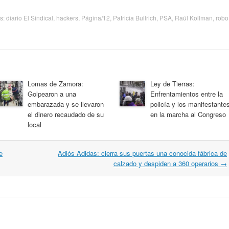
as:
diario El Sindical
,
hackers
,
Página/12
,
Patricia Bullrich
,
PSA
,
Raúl Kollman
,
robo
Lomas de Zamora:
Ley de Tierras:
Golpearon a una
Enfrentamientos entre la
embarazada y se llevaron
policía y los manifestante
el dinero recaudado de su
en la marcha al Congreso
local
e
Adiós Adidas: cierra sus puertas una conocida fábrica de
calzado y despiden a 360 operarios
→