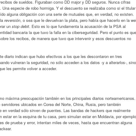
recibos de sueldos. Figuraban como DD major y DD seguros. Nunca cifras
. Una especie de robo hormiga. Y el descuento se realizaba como si el titular
aído alguna obligación con una serie de mutuales que, en verdad, no existen.
 la
reversión
, o sea que le devuelvan la plata, pero había que hacerlo en la w
erar un
stop debit
. Esto es lo que fundamenta la acusación de la PSA al
ntidad bancaria la que tuvo la falla en la ciberseguridad. Pero el punto es qu
 sobre los recibos, de manera que tuvo que intervenir y esos descuentos no
e diario indican que hubo efectivos a los que les descontaron en tres
ndo vulneran la seguridad, no sólo acceden a los datos -y a alterarlos-, sino
ue les permite volver a acceder.
mo máxima preocupación también en los principales diarios norteamericanos.
servidores ubicados en Corea del Norte, China, Rusia, pero también
e en verdad sólo sirven de puentes. Las bandas de hackers que realmente
n estar en la esquina de tu casa, pero simulan estar en Moldavia, por ejemplo
a es de prueba y error, intentan miles de veces, hasta que encuentran alguna
ackear.