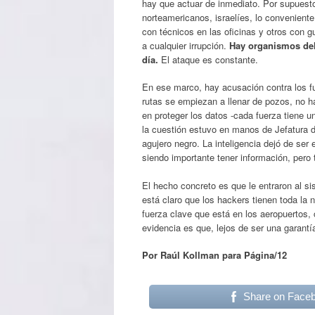
hay que actuar de inmediato. Por supuesto
norteamericanos, israelíes, lo convenient
con técnicos en las oficinas y otros con 
a cualquier irrupción.
Hay organismos del 
día.
El ataque es constante.
En ese marco, hay acusación contra los fu
rutas se empiezan a llenar de pozos, no h
en proteger los datos -cada fuerza tiene 
la cuestión estuvo en manos de Jefatura 
agujero negro. La inteligencia dejó de ser
siendo importante tener información, pero
El hecho concreto es que le entraron al s
está claro que los hackers tienen toda la
fuerza clave que está en los aeropuertos, 
evidencia es que, lejos de ser una garant
Por Raúl Kollman para Página/12
Share on Face