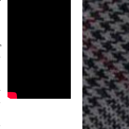
a
s
r
e
e