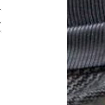
.
n
y