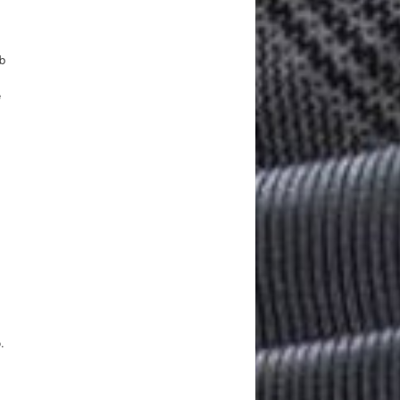
eb
e
.