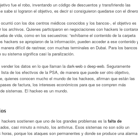
etivo fue el robo, inventando un código de descuentos y transfiriendo las
sabe si lograron el objetivo, es decir si consiguieron quedarse con el dinero
currió con los dos centros médicos conocidos y los bancos-, el objetivo es
er los archivos. Quienes participaron en negociaciones con hackers le contaro
ueba de vida, como en los secuestros: “exhíbame el contenido de la carpeta
os hackers se apropiaron de la información, pueden acceder a ese contenido 
e manera difícil de rastrear, con muchas terminales en Dubai. Para los bancos
su sistema significa casi la paralización.
a vender los datos en lo que llaman la dark-web o deep-web. Seguramente
lista de los efectivos de la PSA, de manera que puede ser otro objetivo,
te, quienes conocen mucho el mundo de los hackeos, afirman que están las
 pases de factura, los intereses económicos para que se compren más
fe de sistemas. El hackeo es un mundo.
dos
os hackers sostienen que uno de los grandes problemas es la
falta de
izados, casi minuto a minuto, los antivirus. Esos sistemas no son sólo un
24 horas, porque los ataques son permanentes y donde se produce una alarma