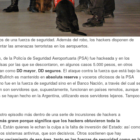
tos de una fuerza de seguridad. Además del robo, los hackers disponen de
ntar las amenazas terroristas en los aeropuertos.
es, de la Policía de Seguridad Aeroportuaria (PSA) fue hackeada y en los
lsas por las que se descontaron, en algunos casos 5.000 pesos, en otros
aban como
DD mayor
,
DD seguros
. El ataque contra la fuerza que está bajo la
a Bullrich es mantenido en
absoluta reserva
y voceros oficiosos de la PSA
no fue en la fuerza de seguridad sino en el Banco Nación, a través del cual s
ión son servidores que, supuestamente, funcionan en países remotos, aunque
 se hayan hecho en la Argentina, utilizando esos servidores lejanos. Tampo
 otro episodio más dentro de una serie de incursiones de hackers a
más grave porque significa que los hackers obtuvieron toda la
.
Están quienes le echan la culpa a la falta de inversión del Estado: así com
n los sistemas antivirus, que son decisivos. Otros sostienen que hay
por vaciamiento de esa área, tanto en las fuerzas de seguridad como en l