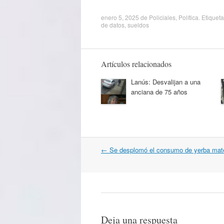
enero 5, 2025
de
Policiales
,
Política
. Etiquet
de datos
,
sueldos
Artículos relacionados
Lanús: Desvalijan a una
anciana de 75 años
Navegación
←
Se desplomó el consumo de yerba mat
por
artículos
Deja una respuesta