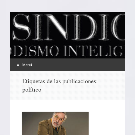
EL SINDICAL
Periodismo Inteligente
Menú
Ir
Etiquetas de las publicaciones:
al
político
contenido