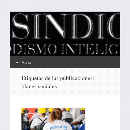
EL SINDICAL
Periodismo Inteligente
Menú
Ir
Etiquetas de las publicaciones:
al
planes sociales
contenido