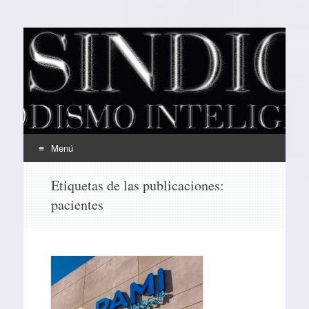
EL SINDICAL
Periodismo Inteligente
Menú
Ir
Etiquetas de las publicaciones:
al
pacientes
contenido