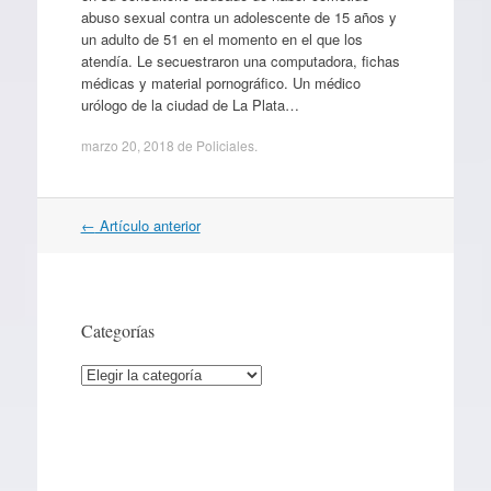
abuso sexual contra un adolescente de 15 años y
un adulto de 51 en el momento en el que los
atendía. Le secuestraron una computadora, fichas
médicas y material pornográfico. Un médico
urólogo de la ciudad de La Plata…
marzo 20, 2018
de
Policiales
.
Navegación
←
Artículo anterior
por
artículos
Categorías
Categorías