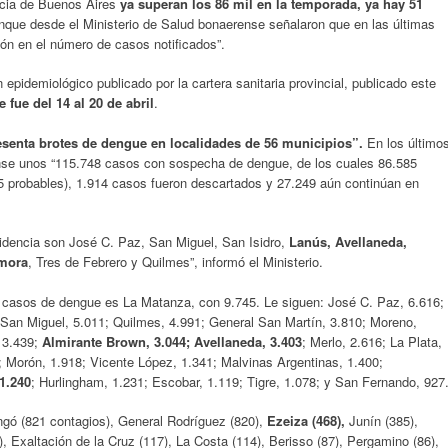
ncia de Buenos Aires
ya superan los 86 mil en la temporada, ya hay 51
nque desde el Ministerio de Salud bonaerense señalaron que en las últimas
ón en el número de casos notificados”.
 epidemiológico publicado por la cartera sanitaria provincial, publicado este
fue del 14 al 20 de abril
.
esenta brotes de dengue en localidades de 56 municipios”.
En los último
rense unos “115.748 casos con sospecha de dengue, de los cuales 86.585
5 probables), 1.914 casos fueron descartados y 27.249 aún continúan en
idencia son José C. Paz, San Miguel, San Isidro,
Lanús, Avellaneda,
mora
, Tres de Febrero y Quilmes”, informó el Ministerio.
s casos de dengue es La Matanza, con 9.745. Le siguen: José C. Paz, 6.616;
 San Miguel, 5.011; Quilmes, 4.991; General San Martín, 3.810; Moreno,
, 3.439;
Almirante Brown, 3.044; Avellaneda, 3.403
; Merlo, 2.616; La Plata,
8; Morón, 1.918; Vicente López, 1.341; Malvinas Argentinas, 1.400;
1.240
; Hurlingham, 1.231; Escobar, 1.119; Tigre, 1.078; y San Fernando, 927
ngó (821 contagios), General Rodríguez (820),
Ezeiza (468),
Junín (385),
, Exaltación de la Cruz (117), La Costa (114), Berisso (87), Pergamino (86),