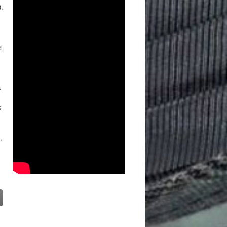
),
,
l
a
s
,