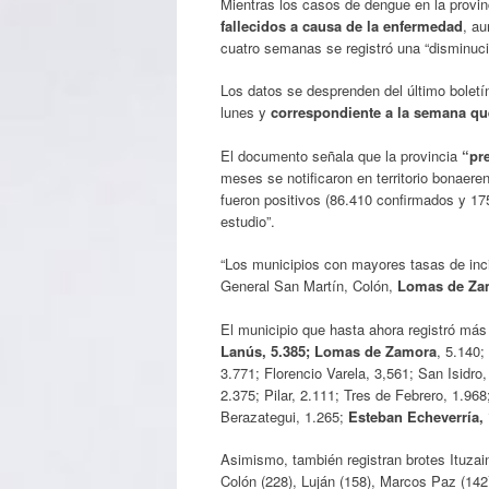
Mientras los casos de dengue en la provi
fallecidos a causa de la enfermedad
, au
cuatro semanas se registró una “disminuci
Los datos se desprenden del último boletín
lunes y
correspondiente a la semana que 
El documento señala que la provincia
“pr
meses se notificaron en territorio bonae
fueron positivos (86.410 confirmados y 17
estudio”.
“Los municipios con mayores tasas de inc
General San Martín, Colón,
Lomas de Za
El municipio que hasta ahora registró má
Lanús, 5.385; Lomas de Zamora
, 5.140;
3.771; Florencio Varela, 3,561; San Isidro
2.375; Pilar, 2.111; Tres de Febrero, 1.96
Berazategui, 1.265;
Esteban Echeverría, 
Asimismo, también registran brotes Ituzai
Colón (228), Luján (158), Marcos Paz (142)