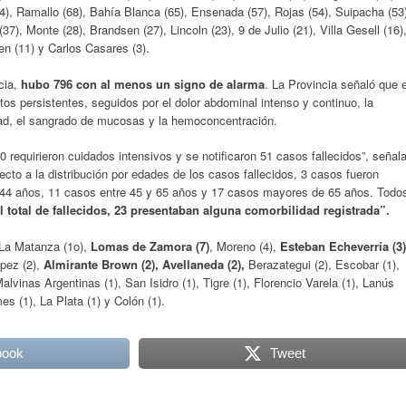
4), Ramallo (68), Bahía Blanca (65), Ensenada (57), Rojas (54), Suipacha (53
), Monte (28), Brandsen (27), Lincoln (23), 9 de Julio (21), Villa Gesell (16)
en (11) y Carlos Casares (3).
ncia,
hubo 796 con al menos un signo de alarma
. La Provincia señaló que e
itos persistentes, seguidos por el dolor abdominal intenso y continuo, la
idad, el sangrado de mucosas y la hemoconcentración.
0 requirieron cuidados intensivos y se notificaron 51 casos fallecidos”, señal
ecto a la distribución por edades de los casos fallecidos, 3 casos fueron
 44 años, 11 casos entre 45 y 65 años y 17 casos mayores de 65 años. Todo
l total de fallecidos, 23 presentaban alguna comorbilidad registrada”.
 La Matanza (1o),
Lomas de Zamora (7)
, Moreno (4),
Esteban Echeverría (3)
ópez (2),
Almirante Brown (2), Avellaneda (2),
Berazategui (2), Escobar (1),
lvinas Argentinas (1), San Isidro (1), Tigre (1), Florencio Varela (1), Lanús
es (1), La Plata (1) y Colón (1).
book
Tweet