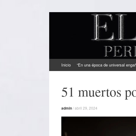
EL SINDICAL
Periodismo Inteligente
Ir
Inicio
“En una época de universal engaño
al
contenido
51 muertos po
admin
/
abril 29, 2024