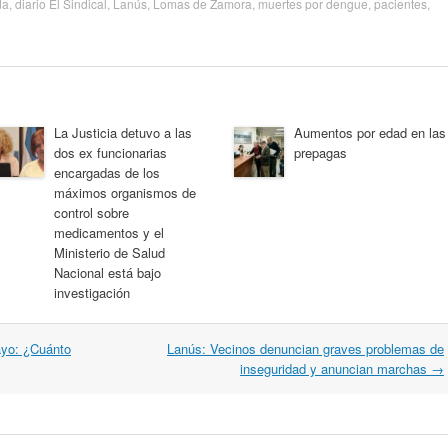
da
,
diario El Sindical
,
Lanús
,
Lomas de Zamora
,
muertes por dengue
,
pacientes
,
La Justicia detuvo a las
Aumentos por edad en las
dos ex funcionarias
prepagas
encargadas de los
máximos organismos de
control sobre
medicamentos y el
Ministerio de Salud
Nacional está bajo
investigación
ayo: ¿Cuánto
Lanús: Vecinos denuncian graves problemas de
inseguridad y anuncian marchas
→