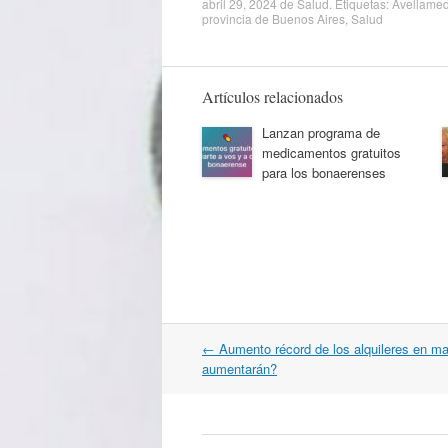
abril 29, 2024
de
Salud
. Etiquetas:
Avellame
provincia de Buenos Aires
,
Salud
Artículos relacionados
Lanzan programa de
medicamentos gratuitos
para los bonaerenses
Navegación
←
Aumento récord de los alquileres en m
por
aumentarán?
artículos