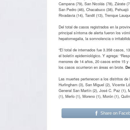
Campana (79), San Nicolás (78), Zárate (7
San Pedro (46), Chacabuco (38), Pehuajó (37
Rivadavia (14), Tandil (13), Trenque Lauqu
Del total de casos registrados en la provi
principal síntoma de alerta fueron los vóm
hepatomegalia, la somnolencia o irritabil
“El total de internados fue 3.358 casos, 13
el boletín epidemiológico. Y agrega: “Resp
menores de 14 años, 20 casos entre 15 y
los casos ocurrieron en áreas en brote.
De
Las muertes pertenecen a los distritos de
Hurlingham (3), San Miguel (2), Vicente L
General San Martín (2), José C. Paz (1), Ma
(1), Merlo (1), Moreno (1), Morón (1), Quilm
Share on Face