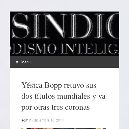
EL SINDICAL
Periodismo Inteligente
Menú
Ir
al
Yésica Bopp retuvo sus
contenido
dos títulos mundiales y va
por otras tres coronas
admin
/
diciembre 10, 2011