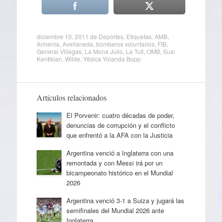
diciembre 10, 2011
de
Deportes
. Etiquetas:
AMB
,
Armenia
,
Avellaneda
,
bomberos voluntarios
,
FIB
,
General Villegas
,
La Mona Julio
,
La Tuti
,
OMB
,
Susi
Kentikian
,
Wilde
,
Yésica Yolanda Bopp
Artículos relacionados
El Porvenir: cuatro décadas de poder,
denuncias de corrupción y el conflicto
que enfrentó a la AFA con la Justicia
Argentina venció a Inglaterra con una
remontada y con Messi irá por un
bicampeonato histórico en el Mundial
2026
Argentina venció 3-1 a Suiza y jugará las
semifinales del Mundial 2026 ante
Inglaterra