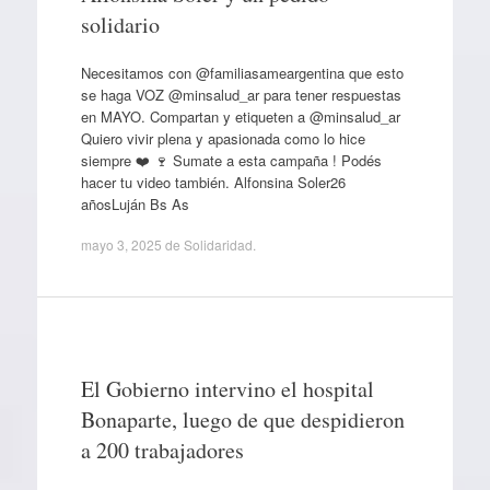
solidario
Necesitamos con @familiasameargentina que esto
se haga VOZ @minsalud_ar para tener respuestas
en MAYO. Compartan y etiqueten a @minsalud_ar
Quiero vivir plena y apasionada como lo hice
siempre ❤️ 🍷 Sumate a esta campaña ! Podés
hacer tu video también. Alfonsina Soler26
añosLuján Bs As
mayo 3, 2025
de
Solidaridad
.
El Gobierno intervino el hospital
Bonaparte, luego de que despidieron
a 200 trabajadores