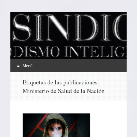
EL SINDICAL
Periodismo Inteligente
Menú
Ir
Etiquetas de las publicaciones:
al
Ministerio de Salud de la Nación
contenido