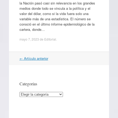
la Nación pasó casi sin relevancia en los grandes
medios donde todo se vincula a la política y el
valor del dólar, como si la vida fuera solo una
variable más de una estadística. El número se
conoció en el último informe epidemiológico de la
cartera, donde…
mayo 7, 2023
de
Editorial
.
Navegación
←
Artículo anterior
por
artículos
Categorías
Categorías