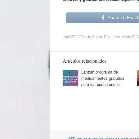
Share on Face
abril 22, 2024
de
Salud
. Etiquetas:
diario El 
Artículos relacionados
Lanzan programa de
medicamentos gratuitos
para los bonaerenses
Navegación
←
ATE anuncia retiros masivos para aco