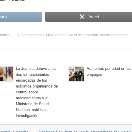
book
Tweet
Sindical
,
LLA
,
medicamentos
,
Ministerio de Salud de la Nación
,
receta electrónica
La Justicia detuvo a las
Aumentos por edad en las
dos ex funcionarias
prepagas
encargadas de los
máximos organismos de
control sobre
medicamentos y el
Ministerio de Salud
Nacional está bajo
investigación
mpañar la marcha
Sanatorio San Juan de Lanús, trabajadores denuncian