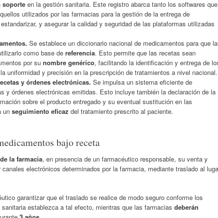
n
soporte
en la gestión sanitaria. Este registro abarca tanto los softwares que
uellos utilizados por las farmacias para la gestión de la entrega de
tandarizar, y asegurar la calidad y seguridad de las plataformas utilizadas
camentos.
Se establece un diccionario nacional de medicamentos para que la
utilizarlo como base de
referencia
. Esto permite que las recetas sean
amentos por su
nombre genérico
, facilitando la identificación y entrega de lo
a uniformidad y precisión en la prescripción de tratamientos a nivel nacional.
ecetas y órdenes electrónicas.
Se impulsa un sistema eficiente de
 y órdenes electrónicas emitidas. Esto incluye también la declaración de la
mación sobre el producto entregado y su eventual sustitución en las
a un
seguimiento eficaz
del tratamiento prescrito al paciente.
 medicamentos bajo receta
de la farmacia
, en presencia de un farmacéutico responsable, su venta y
 canales electrónicos determinados por la farmacia, mediante traslado al luga
éutico garantizar que el traslado se realice de modo seguro conforme los
d sanitaria establezca a tal efecto, mientras que las farmacias
deberán
durante
3 años
.