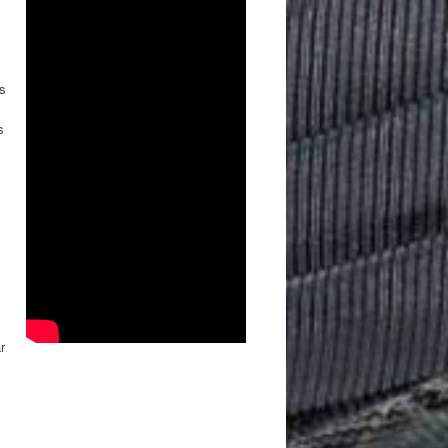
s
s
r