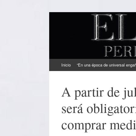
EL SINDICAL
Periodismo Inteligente
Ir
Inicio
“En una época de universal engaño
al
contenido
A partir de ju
será obligator
comprar med