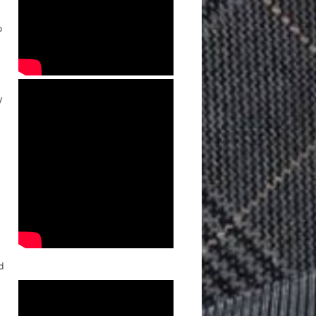
o
y
d