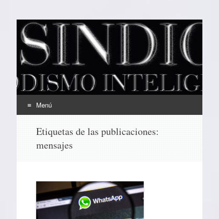
EL SINDICAL
Periodismo Inteligente
Menú
Ir
Etiquetas de las publicaciones:
al
mensajes
contenido