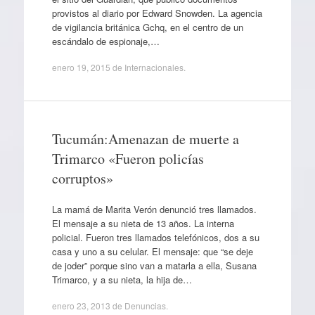
provistos al diario por Edward Snowden. La agencia
de vigilancia británica Gchq, en el centro de un
escándalo de espionaje,…
enero 19, 2015
de
Internacionales
.
Tucumán:Amenazan de muerte a
Trimarco «Fueron policías
corruptos»
La mamá de Marita Verón denunció tres llamados.
El mensaje a su nieta de 13 años. La interna
policial. Fueron tres llamados telefónicos, dos a su
casa y uno a su celular. El mensaje: que “se deje
de joder” porque sino van a matarla a ella, Susana
Trimarco, y a su nieta, la hija de…
enero 23, 2013
de
Denuncias
.